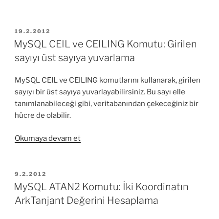
CONV
Komutu:
Taban
YAYIM
19.2.2012
TARIHI
değiştirme
MySQL CEIL ve CEILING Komutu: Girilen
işlemleri”
sayıyı üst sayıya yuvarlama
MySQL CEIL ve CEILING komutlarını kullanarak, girilen
sayıyı bir üst sayıya yuvarlayabilirsiniz. Bu sayı elle
tanımlanabileceği gibi, veritabanından çekeceğiniz bir
hücre de olabilir.
“MySQL
Okumaya devam et
CEIL
ve
CEILING
YAYIM
9.2.2012
TARIHI
Komutu:
MySQL ATAN2 Komutu: İki Koordinatın
Girilen
ArkTanjant Değerini Hesaplama
sayıyı