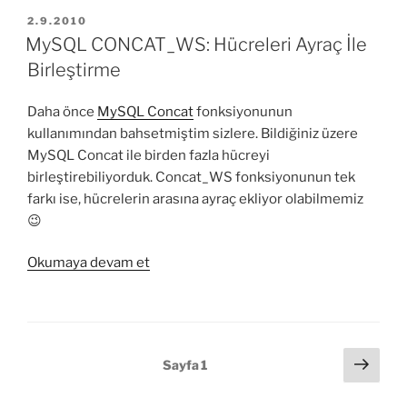
Mutlak
YAYIM
2.9.2010
TARIHI
Değer
MySQL CONCAT_WS: Hücreleri Ayraç İle
Döndürme”
Birleştirme
Daha önce
MySQL Concat
fonksiyonunun
kullanımından bahsetmiştim sizlere. Bildiğiniz üzere
MySQL Concat ile birden fazla hücreyi
birleştirebiliyorduk. Concat_WS fonksiyonunun tek
farkı ise, hücrelerin arasına ayraç ekliyor olabilmemiz
😉
“MySQL
Okumaya devam et
CONCAT_WS:
Hücreleri
Ayraç
İle
Yazı
Sonr
Sayfa
1
Birleştirme”
sayf
sayfalandırması