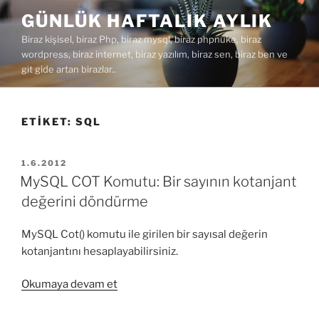
İçeriğe
GÜNLÜK HAFTALIK AYLIK
geç
Biraz kişisel, biraz Php, biraz mysql, biraz phpnuke, biraz
wordpress, biraz internet, biraz yazılım, biraz sen, biraz ben ve
git gide artan birazlar..
ETIKET:
SQL
YAYIM
1.6.2012
TARIHI
MySQL COT Komutu: Bir sayının kotanjant
değerini döndürme
MySQL Cot() komutu ile girilen bir sayısal değerin
kotanjantını hesaplayabilirsiniz.
“MySQL
Okumaya devam et
COT
Komutu: