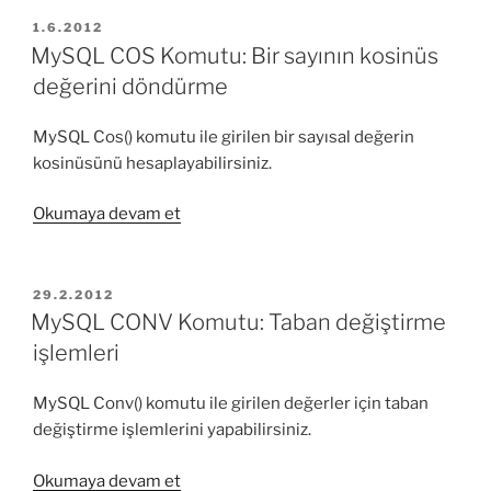
Bir
YAYIM
1.6.2012
TARIHI
sayının
MySQL COS Komutu: Bir sayının kosinüs
kotanjant
değerini döndürme
değerini
döndürme”
MySQL Cos() komutu ile girilen bir sayısal değerin
kosinüsünü hesaplayabilirsiniz.
“MySQL
Okumaya devam et
COS
Komutu:
Bir
YAYIM
29.2.2012
TARIHI
sayının
MySQL CONV Komutu: Taban değiştirme
kosinüs
işlemleri
değerini
döndürme”
MySQL Conv() komutu ile girilen değerler için taban
değiştirme işlemlerini yapabilirsiniz.
“MySQL
Okumaya devam et