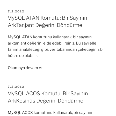
Komutu:
Bir
YAYIM
7.2.2012
TARIHI
Sayının
MySQL ATAN Komutu: Bir Sayının
ArkSinüs
ArkTanjant Değerini Döndürme
Değerini
Döndürme”
MySQL ATAN komutunu kullanarak, bir sayının
arktanjant değerini elde edebilirsiniz. Bu sayı elle
tanımlanabileceği gibi, veritabanından çekeceğiniz bir
hücre de olabilir.
“MySQL
Okumaya devam et
ATAN
Komutu:
Bir
YAYIM
7.2.2012
TARIHI
Sayının
MySQL ACOS Komutu: Bir Sayının
ArkTanjant
ArkKosinüs Değerini Döndürme
Değerini
Döndürme”
MySQL ACOS komutunu kullanarak, bir sayının