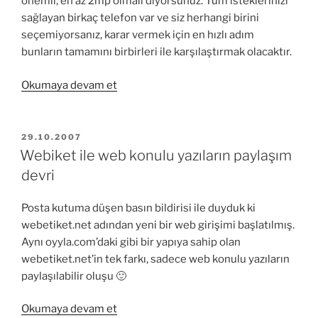
önemli, en az 2mp olmalı diyorsunuz. Tüm isteklerinizi
sağlayan birkaç telefon var ve siz herhangi birini
seçemiyorsanız, karar vermek için en hızlı adım
bunların tamamını birbirleri ile karşılaştırmak olacaktır.
“Cep
Okumaya devam et
telefonlarını
karşılaştırma
kaynakları”
YAYIM
29.10.2007
TARIHI
Webiket ile web konulu yazıların paylaşım
devri
Posta kutuma düşen basın bildirisi ile duyduk ki
webetiket.net adından yeni bir web girişimi başlatılmış.
Aynı oyyla.com’daki gibi bir yapıya sahip olan
webetiket.net’in tek farkı, sadece web konulu yazıların
paylaşılabilir oluşu 🙂
“Webiket
Okumaya devam et