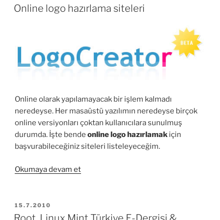
TARIHI
Türkçe
Online logo hazırlama siteleri
Çeviri
İçin
En
İyi
Online
Siteler”
Online olarak yapılamayacak bir işlem kalmadı
neredeyse. Her masaüstü yazılımın neredeyse birçok
online versiyonları çoktan kullanıcılara sunulmuş
durumda. İşte bende
online logo hazırlamak
için
başvurabileceğiniz siteleri listeleyeceğim.
“Online
Okumaya devam et
logo
hazırlama
siteleri”
YAYIM
15.7.2010
TARIHI
Root, Linux Mint Türkiye E-Dergisi &