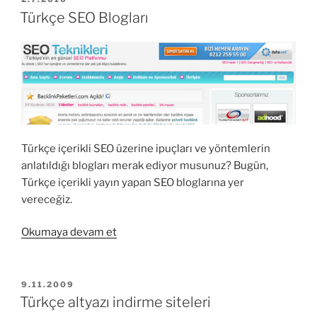
TARIHI
E-
Türkçe SEO Blogları
Dergisi
&
Röportaj”
Türkçe içerikli SEO üzerine ipuçları ve yöntemlerin
anlatıldığı blogları merak ediyor musunuz? Bugün,
Türkçe içerikli yayın yapan SEO bloglarına yer
vereceğiz.
“Türkçe
Okumaya devam et
SEO
Blogları”
YAYIM
9.11.2009
TARIHI
Türkçe altyazı indirme siteleri