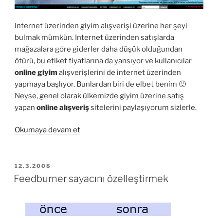
Internet üzerinden giyim alışverişi üzerine her şeyi
bulmak mümkün. Internet üzerinden satışlarda
mağazalara göre giderler daha düşük olduğundan
ötürü, bu etiket fiyatlarına da yansıyor ve kullanıcılar
online giyim
alışverişlerini de internet üzerinden
yapmaya başlıyor. Bunlardan biri de elbet benim 🙂
Neyse, genel olarak ülkemizde giyim üzerine satış
yapan
online alışveriş
sitelerini paylaşıyorum sizlerle.
“Online
Okumaya devam et
giyim,
ayakkabı
alışverişi
YAYIM
12.3.2008
TARIHI
yapabileceğiniz
Feedburner sayacını özelleştirmek
web
siteleri”