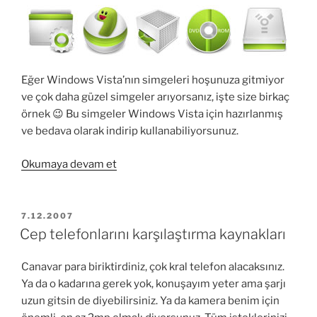
Eğer Windows Vista’nın simgeleri hoşunuza gitmiyor
ve çok daha güzel simgeler arıyorsanız, işte size birkaç
örnek 😉 Bu simgeler Windows Vista için hazırlanmış
ve bedava olarak indirip kullanabiliyorsunuz.
“Bedava
Okumaya devam et
Windows
Vista
Simgeleri”
YAYIM
7.12.2007
TARIHI
Cep telefonlarını karşılaştırma kaynakları
Canavar para biriktirdiniz, çok kral telefon alacaksınız.
Ya da o kadarına gerek yok, konuşayım yeter ama şarjı
uzun gitsin de diyebilirsiniz. Ya da kamera benim için