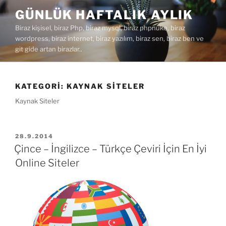
İçeriğe
GÜNLÜK HAFTALIK AYLIK
geç
Biraz kişisel, biraz Php, biraz mysql, biraz phpnuke, biraz
wordpress, biraz internet, biraz yazılım, biraz sen, biraz ben ve
git gide artan birazlar..
KATEGORI:
KAYNAK SITELER
Kaynak Siteler
YAYIM
28.9.2014
TARIHI
Çince – İngilizce – Türkçe Çeviri İçin En İyi
Online Siteler