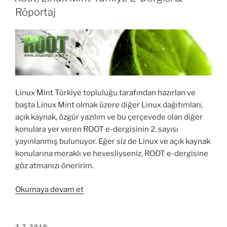
Röportaj
Linux Mint Türkiye topluluğu tarafından hazırlan ve
başta Linux Mint olmak üzere diğer Linux dağıtımları,
açık kaynak, özgür yazılım ve bu çerçevede olan diğer
konulara yer veren ROOT e-dergisinin 2. sayısı
yayınlanmış bulunuyor. Eğer siz de Linux ve açık kaynak
konularına meraklı ve hevesliyseniz, ROOT e-dergisine
göz atmanızı öneririm.
“Root,
Okumaya devam et
Linux
Mint
Türkiye
YAYIM
2.7.2010