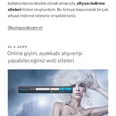
kullanıcılarına destek olmak amacıyla,
altyazı indirme
siteleri
listesi oluşturdum. Bu listeye başvurarak birçok
altyazı indirme sitesine erişebilirsiniz.
“Türkçe
Okumaya devam et
altyazı
indirme
siteleri”
YAYIM
21.4.2009
TARIHI
Online giyim, ayakkabı alışverişi
yapabileceğiniz web siteleri