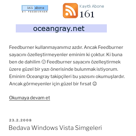
Feedburner kullanmayanımız azdır. Ancak Feedburner
sayacını özelleştirmeyenler eminim ki çoktur. Ki buna
ben de dahilim 🙂 Feedburner sayacını özelleştirmek
üzere güzel bir yazı önerisinde bulunmak istiyorum.
Eminim Oceangray takipçileri bu yazısını okumuşlardır.
Ancak görmeyenler için güzel bir fırsat 😉
“Feedburner
Okumaya devam et
sayacını
özelleştirmek”
YAYIM
23.2.2008
TARIHI
Bedava Windows Vista Simgeleri