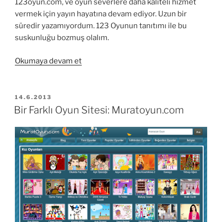
123oyun.com, ve oyun severlere daha kaliteli hizmet
vermek için yayın hayatına devam ediyor. Uzun bir
süredir yazamıyordum. 123 Oyunun tanıtımı ile bu
suskunluğu bozmuş olalım.
“123
Okumaya devam et
Oyun
ile
Kral
YAYIM
14.6.2013
TARIHI
Oyunlar
Bir Farklı Oyun Sitesi: Muratoyun.com
Oynayın”