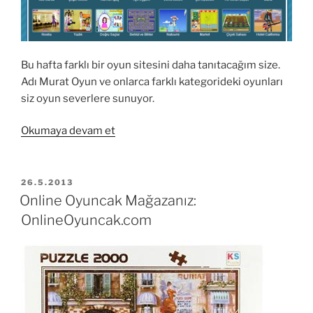
Bu hafta farklı bir oyun sitesini daha tanıtacağım size.
Adı Murat Oyun ve onlarca farklı kategorideki oyunları
siz oyun severlere sunuyor.
“Bir
Okumaya devam et
Farklı
Oyun
Sitesi:
YAYIM
26.5.2013
TARIHI
Muratoyun.com”
Online Oyuncak Mağazanız:
OnlineOyuncak.com