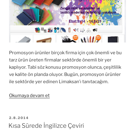
Promosyon ürünler birçok firma için çok önemli ve bu
tarz ürün üreten firmalar sektörde önemli bir yer
kaplıyor. Tabi söz konusu promosyon olunca, çeşitlilik
ve kalite ön planda oluyor. Bugün, promosyon ürünler
ile sektörde yer edinen Limaksan’ı tanıtacağım.
“Limaksan
Okumaya devam et
ile
promosyon
ürünler”
YAYIM
2.8.2014
TARIHI
Kısa Sürede İngilizce Çeviri