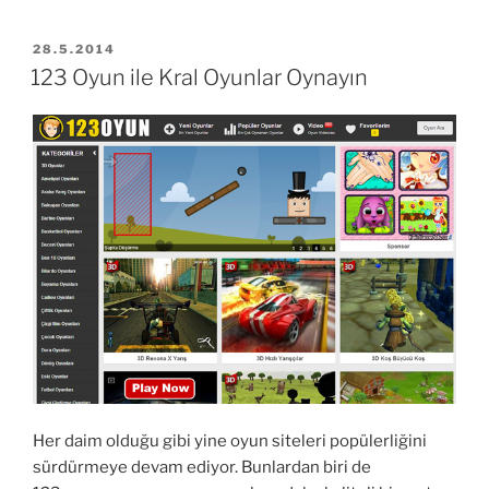
İngilizce
Çeviri”
YAYIM
28.5.2014
TARIHI
123 Oyun ile Kral Oyunlar Oynayın
Her daim olduğu gibi yine oyun siteleri popülerliğini
sürdürmeye devam ediyor. Bunlardan biri de