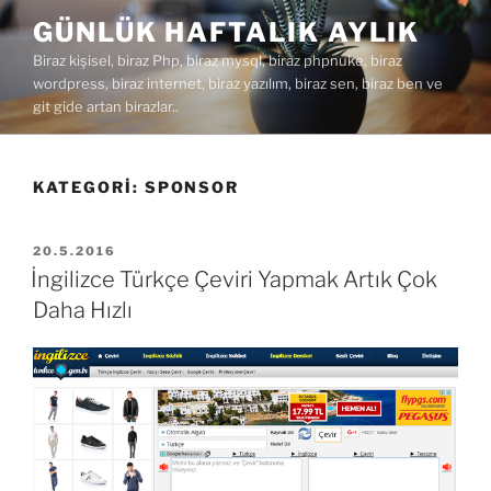
İçeriğe
GÜNLÜK HAFTALIK AYLIK
geç
Biraz kişisel, biraz Php, biraz mysql, biraz phpnuke, biraz
wordpress, biraz internet, biraz yazılım, biraz sen, biraz ben ve
git gide artan birazlar..
KATEGORI:
SPONSOR
YAYIM
20.5.2016
TARIHI
İngilizce Türkçe Çeviri Yapmak Artık Çok
Daha Hızlı