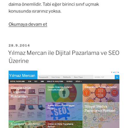
daima önemlidir. Tabi eğer birinci sınıf uçmak
konusunda ısrarınız yoksa.
“Bilet
Okumaya devam et
mi
ile
ucuz
YAYIM
28.9.2014
TARIHI
uçak
Yılmaz Mercan ile Dijital Pazarlama ve SEO
bileti
Üzerine
sorgulama”