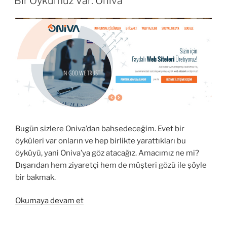
Bir Öykümüz Var: Oniva
Çok
Daha
Hızlı”
Bugün sizlere Oniva’dan bahsedeceğim. Evet bir
öyküleri var onların ve hep birlikte yarattıkları bu
öyküyü, yani Oniva’ya göz atacağız. Amacımız ne mi?
Dışarıdan hem ziyaretçi hem de müşteri gözü ile şöyle
bir bakmak.
“Bir
Okumaya devam et
Öykümüz
Var: