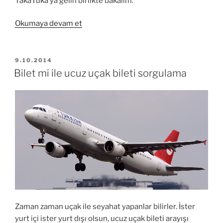
TakaTuka’ya gelin birlikte bakalım.
“Tarzınızı
Okumaya devam et
Tamamlayacak
Binlerce
Ayakkabı
YAYIM
9.10.2014
TARIHI
Modeli
Bilet mi ile ucuz uçak bileti sorgulama
TakaTuka.com’da”
Zaman zaman uçak ile seyahat yapanlar bilirler. İster
yurt içi ister yurt dışı olsun, ucuz uçak bileti arayışı