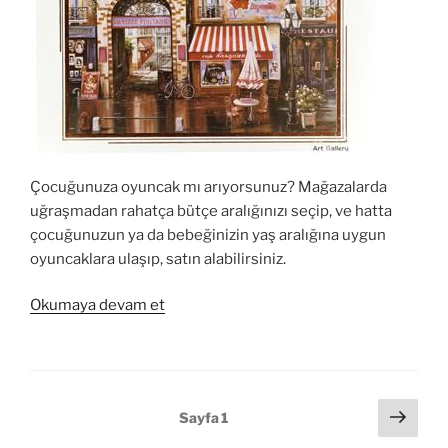
Çocuğunuza oyuncak mı arıyorsunuz? Mağazalarda
uğraşmadan rahatça bütçe aralığınızı seçip, ve hatta
çocuğunuzun ya da bebeğinizin yaş aralığına uygun
oyuncaklara ulaşıp, satın alabilirsiniz.
“Online
Okumaya devam et
Oyuncak
Mağazanız:
OnlineOyuncak.com”
Yazı
Sonr
Sayfa
1
sayf
sayfalandırması