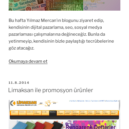
Bu hafta Yılmaz Mercan’ın blogunu ziyaret edip,
kendisinin dijital pazarlama, seo, sosyal medya
pazarlaması çalışmalarına değineceğiz. Bunla da
yetinmeyip, kendisinin bizle paylaştığı tecrübelerine
göz atacağız.
“Yılmaz
Okumaya devam et
Mercan
ile
Dijital
YAYIM
11.8.2014
TARIHI
Pazarlama
Limaksan ile promosyon ürünler
ve
SEO
Üzerine”