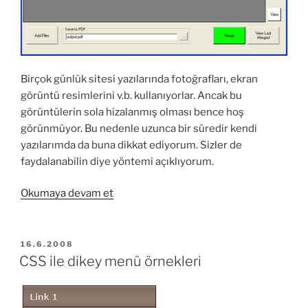
Birçok günlük sitesi yazılarında fotoğrafları, ekran
görüntü resimlerini v.b. kullanıyorlar. Ancak bu
görüntülerin sola hizalanmış olması bence hoş
görünmüyor. Bu nedenle uzunca bir süredir kendi
yazılarımda da buna dikkat ediyorum. Sizler de
faydalanabilin diye yöntemi açıklıyorum.
“CSS
Okumaya devam et
ile
resimler
nasıl
YAYIM
16.6.2008
TARIHI
ortalanır
CSS ile dikey menü örnekleri
:)”