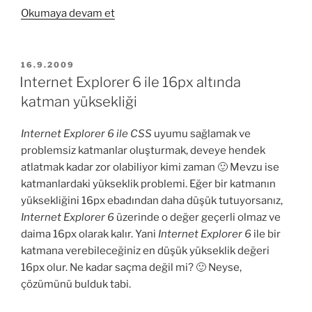
“CSS:
Okumaya devam et
Katmandan
daha
geniş
YAYIM
16.9.2009
TARIHI
resimlerden
Internet Explorer 6 ile 16px altında
oluşan
katman yüksekliği
problemler”
Internet Explorer 6 ile CSS
uyumu sağlamak ve
problemsiz katmanlar oluşturmak, deveye hendek
atlatmak kadar zor olabiliyor kimi zaman 🙂 Mevzu ise
katmanlardaki yükseklik problemi. Eğer bir katmanın
yüksekliğini 16px ebadından daha düşük tutuyorsanız,
Internet Explorer 6
üzerinde o değer geçerli olmaz ve
daima 16px olarak kalır. Yani
Internet Explorer 6
ile bir
katmana verebileceğiniz en düşük yükseklik değeri
16px olur. Ne kadar saçma değil mi? 🙂 Neyse,
çözümünü bulduk tabi.