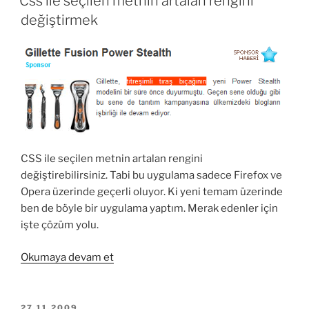
Css ile seçilen metnin artalan rengini
köşeli
değiştirmek
tablo
çerçeveleri
hazırlama
uygulamaları”
CSS ile seçilen metnin artalan rengini
değiştirebilirsiniz. Tabi bu uygulama sadece Firefox ve
Opera üzerinde geçerli oluyor. Ki yeni temam üzerinde
ben de böyle bir uygulama yaptım. Merak edenler için
işte çözüm yolu.
“Css
Okumaya devam et
ile
seçilen
metnin
YAYIM
27.11.2009