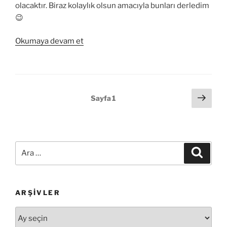
olacaktır. Biraz kolaylık olsun amacıyla bunları derledim
😉
“CSS
Okumaya devam et
ile
yatay
menü
örnekleri”
Yazı
Sonr
Sayfa
1
sayf
sayfalandırması
Ara:
Ara
ARŞIVLER
Arşivler