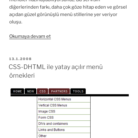
diğerlerinden farkı, daha çok göze hitap eden ve görsel
açıdan güzel görünüşlü menü stillerine yer veriyor
oluşu.
“Çevrimiçi
Okumaya devam et
CSS
Menüler
Yapmak”
YAYIM
13.1.2008
TARIHI
CSS-DHTML ile yatay açılır menü
örnekleri