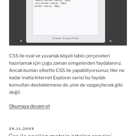
CSS ile oval ve yuvarlak köşeli tablo çerçeveleri
hazırlamak için çoğu zaman simgelerden faydalanırız.
Ancak bunları elbette CSS ile yapabiliyorsunuz. Her ne
kadar inatla Internet Explorer serisi bu faydalı
komutları desteklemese de, yine de vazgeçilecek gibi
değil.
“CSS
Okumaya devam et
ile
yuvarlak
ve
YAYIM
29.11.2009
TARIHI
oval