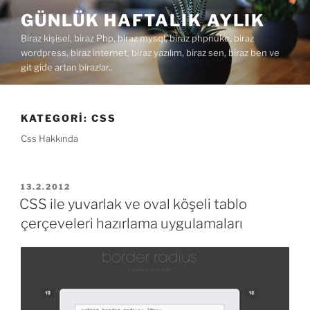
İçeriğe
GÜNLÜK HAFTALIK AYLIK
geç
Biraz kişisel, biraz Php, biraz mysql, biraz phpnuke, biraz
wordpress, biraz internet, biraz yazılım, biraz sen, biraz ben ve
git gide artan birazlar..
KATEGORI:
CSS
Css Hakkında
YAYIM
13.2.2012
TARIHI
CSS ile yuvarlak ve oval köşeli tablo
çerçeveleri hazırlama uygulamaları