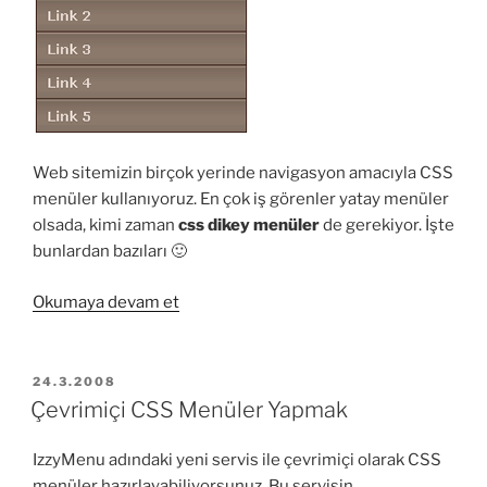
Web sitemizin birçok yerinde navigasyon amacıyla CSS
menüler kullanıyoruz. En çok iş görenler yatay menüler
olsada, kimi zaman
css dikey menüler
de gerekiyor. İşte
bunlardan bazıları 🙂
“CSS
Okumaya devam et
ile
dikey
menü
YAYIM
24.3.2008
TARIHI
örnekleri”
Çevrimiçi CSS Menüler Yapmak
IzzyMenu adındaki yeni servis ile çevrimiçi olarak CSS
menüler hazırlayabiliyorsunuz. Bu servisin