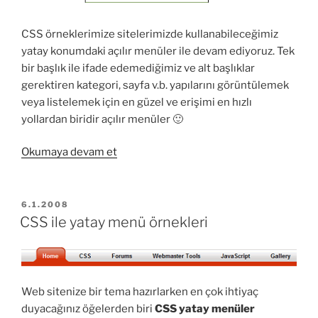
CSS örneklerimize sitelerimizde kullanabileceğimiz
yatay konumdaki açılır menüler ile devam ediyoruz. Tek
bir başlık ile ifade edemediğimiz ve alt başlıklar
gerektiren kategori, sayfa v.b. yapılarını görüntülemek
veya listelemek için en güzel ve erişimi en hızlı
yollardan biridir açılır menüler 🙂
“CSS-
Okumaya devam et
DHTML
ile
yatay
YAYIM
6.1.2008
TARIHI
açılır
CSS ile yatay menü örnekleri
menü
örnekleri”
Web sitenize bir tema hazırlarken en çok ihtiyaç
duyacağınız öğelerden biri
CSS yatay menüler