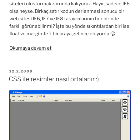
siteleri oluşturmak zorunda kalıyoruz. Hayır, sadece IE6
olsa neyse. Birkaç satır kodun derlenmesi sonucu bir
web sitesi IE6, IE7 ve IE8 tarayıcılarının her birinde
farklı görünebilir mi? İşte bu yönde sıkıntılardan biri ise
float ve margin-left bir araya gelince oluyordu 🙂
“Internet
Okumaya devam et
Explorer
6,
Float,
YAYIM
12.2.2009
TARIHI
Margin-
CSS ile resimler nasıl ortalanır :)
Left
Problemi”