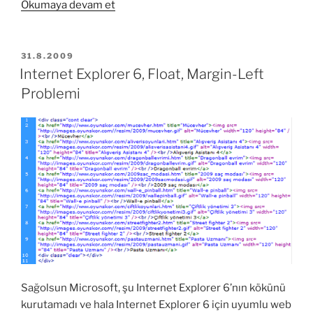
“Internet
Okumaya devam et
Explorer
6
ile
YAYIM
31.8.2009
TARIHI
16px
Internet Explorer 6, Float, Margin-Left
altında
Problemi
katman
yüksekliği”
Sağolsun Microsoft, şu Internet Explorer 6’nın kökünü
kurutamadı ve hala Internet Explorer 6 için uyumlu web