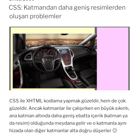
TARIHI
artalan
CSS: Katmandan daha geniş resimlerden
rengini
oluşan problemler
değiştirmek”
CSS ile XHTML kodlama yapmak güzeldir, hem de çok
güzeldir. Ancak katmanlar ile çalışırken en büyük sıkıntı,
ana katman altında daha geniş ebatta içerik (katman ya
da resim) olduğunda meydana gelir ve o katmanla aynı
hizada olan diğer katmanlar alta doğru düşerler 🙂