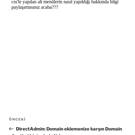
Yazı
Önceki
ÖNCEKI
gezinmesi
Yazı
DirectAdmin: Domain eklemenize karşın Domain