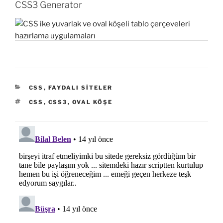
CSS3 Generator
KATEGORILER
CSS
,
FAYDALI SITELER
ETIKETLER
CSS
,
CSS3
,
OVAL KÖŞE