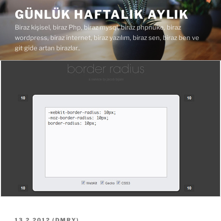
İçeriğe
GÜNLÜK HAFTALIK AYLIK
geç
Biraz kişisel, biraz Php, biraz mysql, biraz phpnuke, biraz
wordpress, biraz internet, biraz yazılım, biraz sen, biraz ben ve
git gide artan birazlar..
YAYIM
13.2.2012
(
DMRY
)