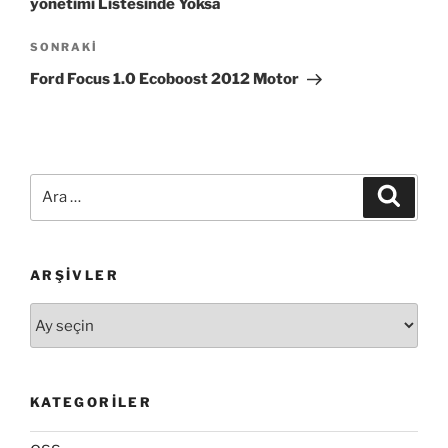
yönetimi Listesinde Yoksa
Sonraki
SONRAKI
Yazı
Ford Focus 1.0 Ecoboost 2012 Motor
Ara:
Ara
ARŞIVLER
Arşivler
KATEGORILER