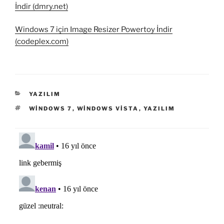
İndir (dmry.net)
Windows 7 için Image Resizer Powertoy İndir
(codeplex.com)
KATEGORILER
YAZILIM
ETIKETLER
WINDOWS 7
,
WINDOWS VISTA
,
YAZILIM