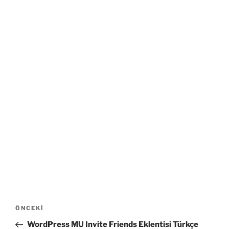
Yazı
Önceki
ÖNCEKI
gezinmesi
Yazı
WordPress MU Invite Friends Eklentisi Türkçe