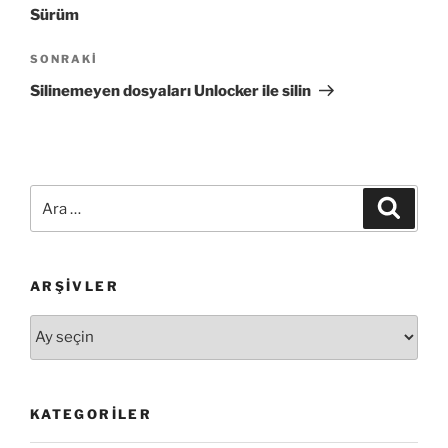
Sürüm
Sonraki
SONRAKI
Yazı
Silinemeyen dosyaları Unlocker ile silin
Ara:
Ara
ARŞIVLER
Arşivler
KATEGORILER