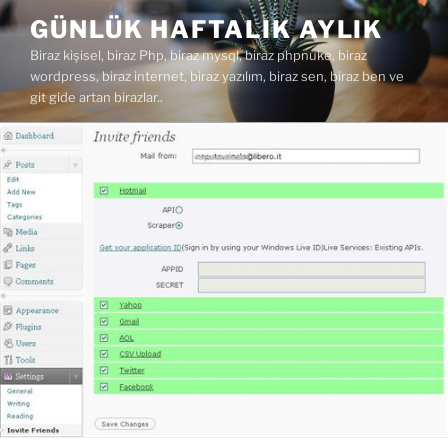
İçeriğe
GÜNLÜK HAFTALIK AYLIK
geç
Biraz kişisel, biraz Php, biraz mysql, biraz phpnuke, biraz
wordpress, biraz internet, biraz yazılım, biraz sen, biraz ben ve
git gide artan birazlar..