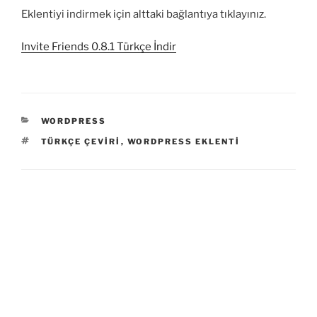
Eklentiyi indirmek için alttaki bağlantıya tıklayınız.
Invite Friends 0.8.1 Türkçe İndir
KATEGORILER
WORDPRESS
ETIKETLER
TÜRKÇE ÇEVIRI
,
WORDPRESS EKLENTI