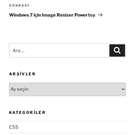
Sonraki
SONRAKI
Yazı
Windows 7 için Image Resizer Powertoy
Ara:
Ara
ARŞIVLER
Arşivler
KATEGORILER
CSS