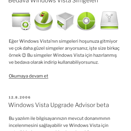
Bedava Windows Vista Simgeleri
Resizer”
Eğer Windows Vista’nın simgeleri hoşunuza gitmiyor
ve çok daha güzel simgeler arıyorsanız, işte size birkaç
örnek 😉 Bu simgeler Windows Vista için hazırlanmış
ve bedava olarak indirip kullanabiliyorsunuz.
“Bedava
Okumaya devam et
Windows
Vista
Simgeleri”
YAYIM
12.8.2006
TARIHI
Windows Vista Upgrade Advisor beta
Bu yazılım ile bilgisayarınızın mevcut donanımının
incelenmesini sağlayabilir ve Windows Vista için