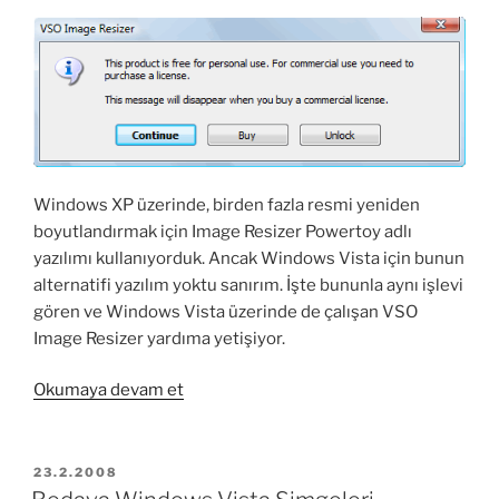
Türkçe
Final”
Windows XP üzerinde, birden fazla resmi yeniden
boyutlandırmak için Image Resizer Powertoy adlı
yazılımı kullanıyorduk. Ancak Windows Vista için bunun
alternatifi yazılım yoktu sanırım. İşte bununla aynı işlevi
gören ve Windows Vista üzerinde de çalışan VSO
Image Resizer yardıma yetişiyor.
“Windows
Okumaya devam et
Vista
için
VSO
YAYIM
23.2.2008
TARIHI
Image