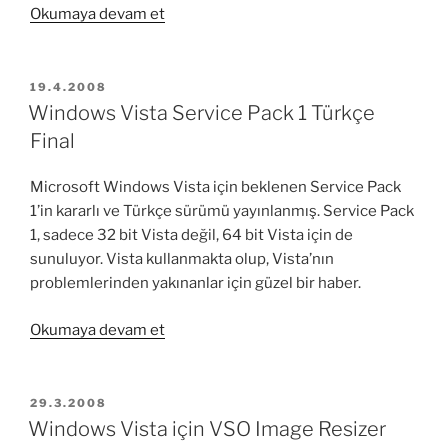
“Windows
Okumaya devam et
Vista
ile
başlangıçta
YAYIM
19.4.2008
TARIHI
açılan
Windows Vista Service Pack 1 Türkçe
yazılımlara
Final
hakim
olun”
Microsoft Windows Vista için beklenen Service Pack
1’in kararlı ve Türkçe sürümü yayınlanmış. Service Pack
1, sadece 32 bit Vista değil, 64 bit Vista için de
sunuluyor. Vista kullanmakta olup, Vista’nın
problemlerinden yakınanlar için güzel bir haber.
“Windows
Okumaya devam et
Vista
Service
Pack
YAYIM
29.3.2008
TARIHI
1
Windows Vista için VSO Image Resizer