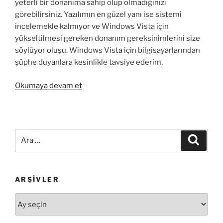
yeterli bir donanıma sahip olup olmadığınızı
görebilirsiniz. Yazılımın en güzel yanı ise sistemi
incelemekle kalmıyor ve Windows Vista için
yükseltilmesi gereken donanım gereksinimlerini size
söylüyor oluşu. Windows Vista için bilgisayarlarından
şüphe duyanlara kesinlikle tavsiye ederim.
“Windows
Okumaya devam et
Vista
Upgrade
Advisor
beta”
Ara:
Ara
ARŞIVLER
Arşivler