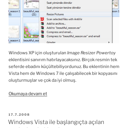
Windows XP için oluşturulan
Image Resizer Powertoy
eklentisini sanırım hatırlayacaksınız. Birçok resmin tek
seferde ebadını küçültebiliyordunuz. Bu eklentinin hem
Vista hem de Windows 7 ile çalışabilecek bir kopyasını
oluşturmuşlar ve çok da iyi olmuş.
“Windows
Okumaya devam et
7
için
Image
YAYIM
17.7.2008
TARIHI
Resizer
Windows Vista ile başlangıçta açılan
Powertoy”