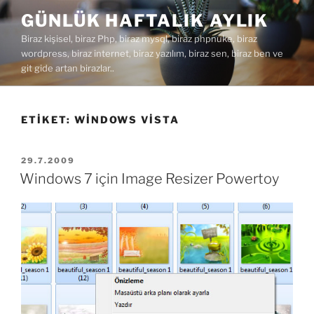
İçeriğe
GÜNLÜK HAFTALIK AYLIK
geç
Biraz kişisel, biraz Php, biraz mysql, biraz phpnuke, biraz
wordpress, biraz internet, biraz yazılım, biraz sen, biraz ben ve
git gide artan birazlar..
ETIKET:
WINDOWS VISTA
YAYIM
29.7.2009
TARIHI
Windows 7 için Image Resizer Powertoy