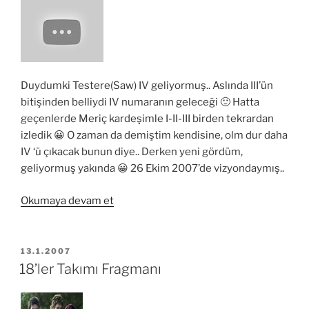
Duydumki Testere(Saw) IV geliyormuş.. Aslında III’ün
bitişinden belliydi IV numaranın geleceği 🙂 Hatta
geçenlerde Meriç kardeşimle I-II-III birden tekrardan
izledik 😀 O zaman da demiştim kendisine, olm dur daha
IV ‘ü çıkacak bunun diye.. Derken yeni gördüm,
geliyormuş yakında 😀 26 Ekim 2007’de vizyondaymış..
“Saw
Okumaya devam et
(Testere)
IV
Geliyor”
YAYIM
13.1.2007
TARIHI
18’ler Takımı Fragmanı