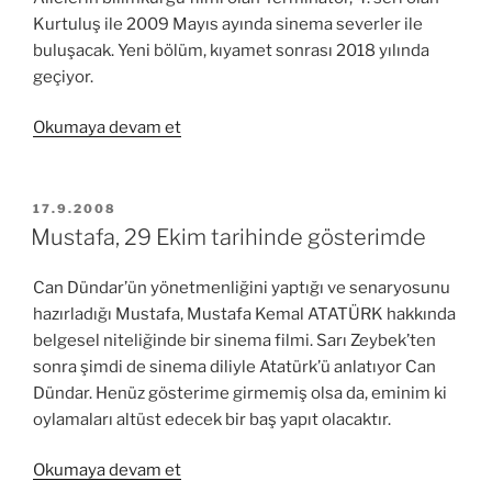
Kurtuluş ile 2009 Mayıs ayında sinema severler ile
buluşacak. Yeni bölüm, kıyamet sonrası 2018 yılında
geçiyor.
“Terminator
Okumaya devam et
4
–
Terminator
YAYIM
17.9.2008
TARIHI
Salvation
Mustafa, 29 Ekim tarihinde gösterimde
(Terminator:
Kurtuluş)”
Can Dündar’ün yönetmenliğini yaptığı ve senaryosunu
hazırladığı Mustafa, Mustafa Kemal ATATÜRK hakkında
belgesel niteliğinde bir sinema filmi. Sarı Zeybek’ten
sonra şimdi de sinema diliyle Atatürk’ü anlatıyor Can
Dündar. Henüz gösterime girmemiş olsa da, eminim ki
oylamaları altüst edecek bir baş yapıt olacaktır.
“Mustafa,
Okumaya devam et