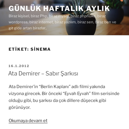
İçeriğe
GÜNLÜK HAFTALIK AYLIK
geç
Biraz kişisel, biraz Php, biraz mysql, biraz phpnuke, biraz
wordpress, biraz internet, biraz yazılım, biraz sen, biraz ben ve
git gide artan birazlar..
ETIKET:
SINEMA
YAYIM
16.1.2012
TARIHI
Ata Demirer – Sabır Şarkısı
Ata Demirer’in “Berlin Kaplanı” adlı filmi yakında
vizyona girecek. Bir önceki “Eyvah Eyvah” film serisinde
olduğu gibi, bu şarkısı da çok dillere düşecek gibi
görünüyor.
“Ata
Okumaya devam et
Demirer