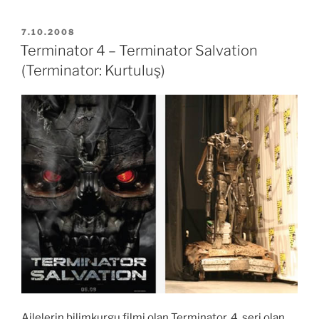
–
Sabır
YAYIM
7.10.2008
TARIHI
Şarkısı”
Terminator 4 – Terminator Salvation
(Terminator: Kurtuluş)
Ailelerin bilimkurgu filmi olan Terminator, 4. seri olan