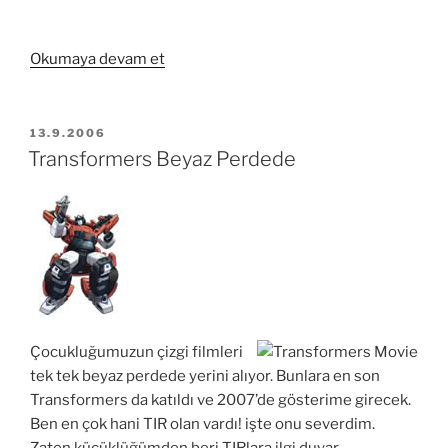
“Yeni
Okumaya devam et
Bir
Gençlik
Filmi,
YAYIM
13.9.2006
TARIHI
Neşeli
Transformers Beyaz Perdede
Gençlik”
Çocukluğumuzun çizgi filmleri
tek tek beyaz perdede yerini alıyor. Bunlara en son
Transformers da katıldı ve 2007’de gösterime girecek.
Ben en çok hani TIR olan vardı! işte onu severdim.
Zaten küçüklüğümden beri TIRlara ilgi duyar,