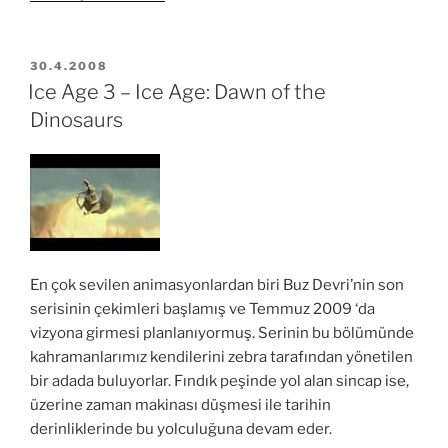
Önünde
Büyüyenler”
YAYIM
30.4.2008
TARIHI
Ice Age 3 – Ice Age: Dawn of the
Dinosaurs
En çok sevilen animasyonlardan biri Buz Devri’nin son
serisinin çekimleri başlamış ve Temmuz 2009 ‘da
vizyona girmesi planlanıyormuş. Serinin bu bölümünde
kahramanlarımız kendilerini zebra tarafından yönetilen
bir adada buluyorlar. Fındık peşinde yol alan sincap ise,
üzerine zaman makinası düşmesi ile tarihin
derinliklerinde bu yolculuğuna devam eder.