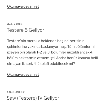
“Ice
Okumaya devam et
Age
3
–
YAYIM
3.3.2008
TARIHI
Ice
Testere 5 Geliyor
Age:
Dawn
Testere’nin merakla beklenen beşinci serisinin
of
çekimlerine yakında başlanıyormuş. Tüm bölümlerini
the
izleyen biri olarak 1-2 ve 3. bölümler güzeldi ancak 4.
Dinosaurs”
bölüm pek tatmin etmemişti. Acaba henüz konusu belli
olmayan 5. seri, 4 ‘ü telafi edebilecek mi?
“Testere
Okumaya devam et
5
Geliyor”
YAYIM
18.8.2007
TARIHI
Saw (Testere) IV Geliyor