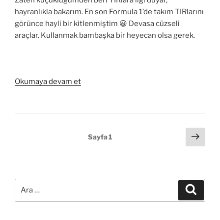
hayranlıkla bakarım. En son Formula 1’de takım TIRlarını
görünce hayli bir kitlenmiştim 😀 Devasa cüzseli
araçlar. Kullanmak bambaşka bir heyecan olsa gerek.
“Transformers
Okumaya devam et
Beyaz
Perdede”
Yazı
Sonr
Sayfa
1
sayf
sayfalandırması
Ara:
Ara