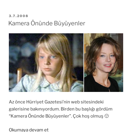
29
Ekim
tarihinde
YAYIM
3.7.2008
TARIHI
gösterimde”
Kamera Önünde Büyüyenler
Az önce Hürriyet Gazetesi’nin web sitesindeki
galerisine bakınıyordum. Birden bu başlığı gördüm
“Kamera Önünde Büyüyenler”. Çok hoş olmuş 🙂
“Kamera
Okumaya devam et