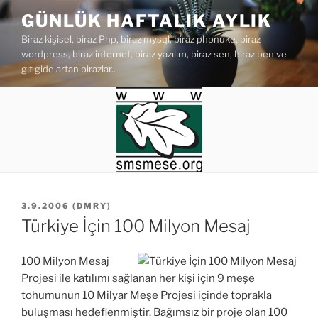
İçeriğe
GÜNLÜK HAFTALIK AYLIK
geç
Biraz kişisel, biraz Php, biraz mysql, biraz phpnuke, biraz
wordpress, biraz internet, biraz yazılım, biraz sen, biraz ben ve
git gide artan birazlar..
YAYIM
3.9.2006
(
DMRY
)
TARIHI
Türkiye İçin 100 Milyon Mesaj
100 Milyon Mesaj
Projesi ile katılımı sağlanan her kişi için 9 meşe
tohumunun 10 Milyar Meşe Projesi içinde toprakla
buluşması hedeflenmiştir. Bağımsız bir proje olan 100