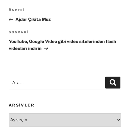
Yazı
Önceki
ÖNCEKI
gezinmesi
Yazı
Ajdar Çikita Muz
Sonraki
SONRAKI
Yazı
YouTube, Google Video gibi video sitelerinden flash
videoları indirin
Ara:
Ara
ARŞIVLER
Arşivler