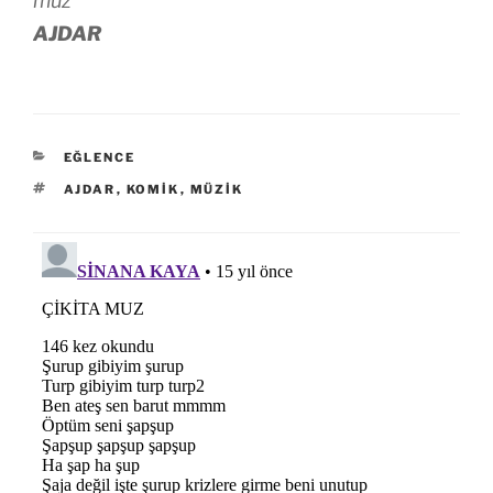
muz
AJDAR
KATEGORILER
EĞLENCE
ETIKETLER
AJDAR
,
KOMIK
,
MÜZIK