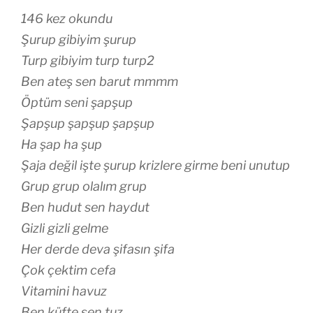
146 kez okundu
Şurup gibiyim şurup
Turp gibiyim turp turp2
Ben ateş sen barut mmmm
Öptüm seni şapşup
Şapşup şapşup şapşup
Ha şap ha şup
Şaja değil işte şurup krizlere girme beni unutup
Grup grup olalım grup
Ben hudut sen haydut
Gizli gizli gelme
Her derde deva şifasın şifa
Çok çektim cefa
Vitamini havuz
Ben küfte sen tuz