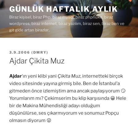
İçeriğe
GÜNLÜK HAFTALIK AYLIK
geç
Biraz kişisel, biraz Php, biraz mysql, biraz phpnuke, biraz
wordpress, biraz internet, biraz yazılım, biraz sen, biraz ben ve
git gide artan birazlar..
YAYIM
3.9.2006
(
DMRY
)
TARIHI
Ajdar Çikita Muz
Ajdar
‘ın yeni klibi yani
Çikita Muz
, internetteki birçok
video sitesinde yayına girmiş bile. Ben de İstanbul’a
gitmeden önce izlemiştim ama ancak paylaşıyorum 🙄
Yorumlarım mı? Çekimserim bu klip karşısında 😀 Hele
bir de Makina Mühendisliği adayı olduğum
düşünülürse, ses çıkarmıyorum ve sonumuz Popçu
olmasın diyorum 😛