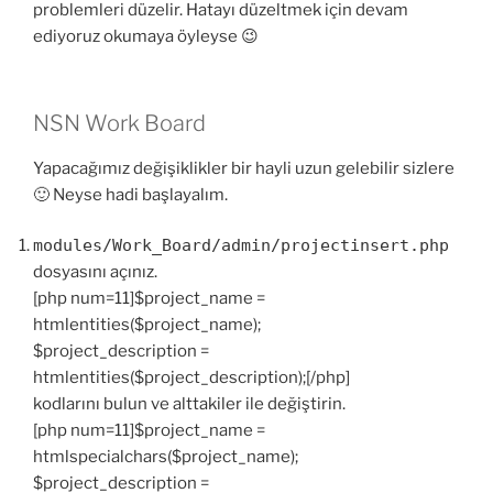
problemleri düzelir. Hatayı düzeltmek için devam
ediyoruz okumaya öyleyse 😉
NSN Work Board
Yapacağımız değişiklikler bir hayli uzun gelebilir sizlere
🙂 Neyse hadi başlayalım.
modules/Work_Board/admin/projectinsert.php
dosyasını açınız.
[php num=11]$project_name =
htmlentities($project_name);
$project_description =
htmlentities($project_description);[/php]
kodlarını bulun ve alttakiler ile değiştirin.
[php num=11]$project_name =
htmlspecialchars($project_name);
$project_description =