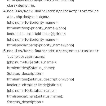
olarak değiştirin.
modules/Work_Board/admin/projectpriorityupd
ate.php
dosyasını açınız.
[php num=10]$priority_name =
htmlentities($priority_name);[/php]
kodunu bulup alttaki ile değiştiriniz.
[php num=10]$priority_name =
htmlspecialchars($priority_name);[/php]
modules/Work_Board/admin/projectstatusinser
t.php
dosyasını açınız.
[php num=10]$status_name =
htmlentities($status_name);
$status_description =
htmlentities($status_description);[/php]
kodlarını alttakiler ile değiştiriniz.
[php num=10]$status_name =
htmlspecialchars($status_name);
$status_description =