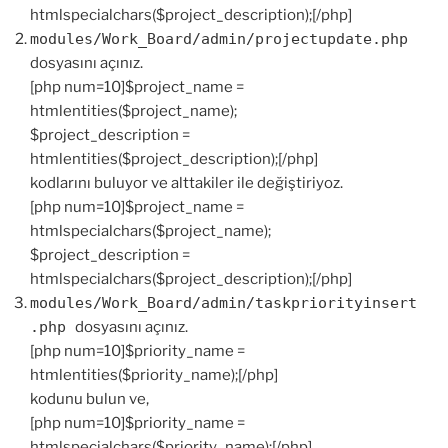
htmlspecialchars($project_description);[/php]
modules/Work_Board/admin/projectupdate.php
dosyasını açınız.
[php num=10]$project_name =
htmlentities($project_name);
$project_description =
htmlentities($project_description);[/php]
kodlarını buluyor ve alttakiler ile değiştiriyoz.
[php num=10]$project_name =
htmlspecialchars($project_name);
$project_description =
htmlspecialchars($project_description);[/php]
modules/Work_Board/admin/taskpriorityinsert
.php
dosyasını açınız.
[php num=10]$priority_name =
htmlentities($priority_name);[/php]
kodunu bulun ve,
[php num=10]$priority_name =
htmlspecialchars($priority_name);[/php]