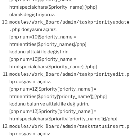
htmlspecialchars($priority_name);[/php]
olarak değiştiriyoruz.
modules/Work_Board/admin/taskpriorityupdate
.php
dosyasını açınız.
[php num=10]$priority_name =
htmlentities($priority_name);[/php]
kodunu alttaki ile değiştirin.
[php num=10]$priority_name =
htmlspecialchars($priority_name);[/php]
modules/Work_Board/admin/taskpriorityedit.p
hp
dosyasını açınız.
[php num=12]$priority[‘priority_name’] =
htmlentities($priority[‘priority_name’]);[/php]
kodunu bulun ve alttaki ile değiştirin.
[php num=12]$priority[‘priority_name’] =
htmlspecialchars($priority[‘priority_name’]);[/php]
modules/Work_Board/admin/taskstatusinsert.p
hp
dosyasını açınız.