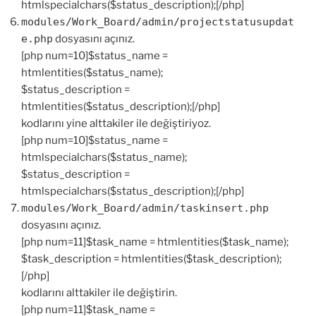
htmlspecialchars($status_description);[/php]
modules/Work_Board/admin/projectstatusupdat
e.php
dosyasını açınız.
[php num=10]$status_name =
htmlentities($status_name);
$status_description =
htmlentities($status_description);[/php]
kodlarını yine alttakiler ile değiştiriyoz.
[php num=10]$status_name =
htmlspecialchars($status_name);
$status_description =
htmlspecialchars($status_description);[/php]
modules/Work_Board/admin/taskinsert.php
dosyasını açınız.
[php num=11]$task_name = htmlentities($task_name);
$task_description = htmlentities($task_description);
[/php]
kodlarını alttakiler ile değiştirin.
[php num=11]$task_name =