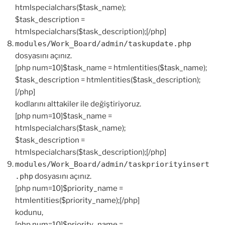
htmlspecialchars($task_name);
$task_description =
htmlspecialchars($task_description);[/php]
modules/Work_Board/admin/taskupdate.php
dosyasını açınız.
[php num=10]$task_name = htmlentities($task_name);
$task_description = htmlentities($task_description);
[/php]
kodlarını alttakiler ile değiştiriyoruz.
[php num=10]$task_name =
htmlspecialchars($task_name);
$task_description =
htmlspecialchars($task_description);[/php]
modules/Work_Board/admin/taskpriorityinsert
.php
dosyasını açınız.
[php num=10]$priority_name =
htmlentities($priority_name);[/php]
kodunu,
[php num=10]$priority_name =