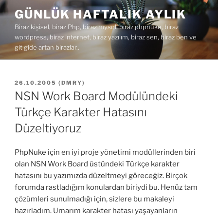
İçeriğe
GÜNLÜK HAFTALIK AYLIK
geç
Biraz kişisel, biraz Php, biraz mysql, biraz phpnuke, biraz
wordpress, biraz internet, biraz yazılım, biraz sen, biraz ben ve
git gide artan birazlar..
YAYIM
26.10.2005
(
DMRY
)
TARIHI
NSN Work Board Modülündeki
Türkçe Karakter Hatasını
Düzeltiyoruz
PhpNuke için en iyi proje yönetimi modüllerinden biri
olan NSN Work Board üstündeki Türkçe karakter
hatasını bu yazımızda düzeltmeyi göreceğiz. Birçok
forumda rastladığım konulardan biriydi bu. Henüz tam
çözümleri sunulmadığı için, sizlere bu makaleyi
hazırladım. Umarım karakter hatası yaşayanların