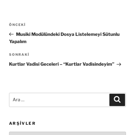
Yazı
Önceki
ÖNCEKI
gezinmesi
Yazı
Musiki Modülündeki Dosya Listelemeyi Sütunlu
Yapalım
Sonraki
SONRAKI
Yazı
Kurtlar Vadisi Geceleri – “Kurtlar Vadisindeyim”
Ara:
Ara
ARŞIVLER