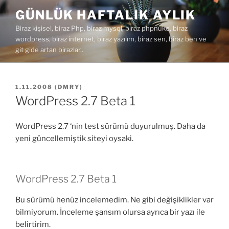
İçeriğe
GÜNLÜK HAFTALIK AYLIK
geç
Biraz kişisel, biraz Php, biraz mysql, biraz phpnuke, biraz
wordpress, biraz internet, biraz yazılım, biraz sen, biraz ben ve
git gide artan birazlar..
YAYIM
1.11.2008
(
DMRY
)
TARIHI
WordPress 2.7 Beta 1
WordPress 2.7 ‘nin test sürümü duyurulmuş. Daha da
yeni güncellemiştik siteyi oysaki.
WordPress 2.7 Beta 1
Bu sürümü henüz incelemedim. Ne gibi değişiklikler var
bilmiyorum. İnceleme şansım olursa ayrıca bir yazı ile
belirtirim.