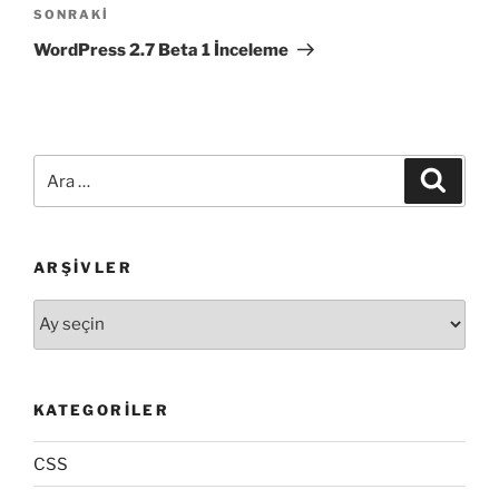
Sonraki
SONRAKI
Yazı
WordPress 2.7 Beta 1 İnceleme
Ara:
Ara
ARŞIVLER
Arşivler
KATEGORILER
CSS