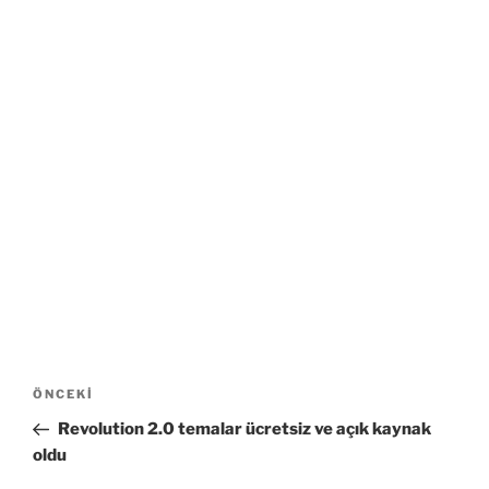
Yazı
Önceki
ÖNCEKI
gezinmesi
Yazı
Revolution 2.0 temalar ücretsiz ve açık kaynak
oldu