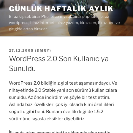
İçeriğe
GÜNLÜK HAFTALIK AYLIK
geç
Biraz kişisel, biraz Php, biraz mysql, biraz phpnuke, biraz
wordpress, biraz internet, biraz yazılım, biraz sen, biraz ben ve
git gide artan birazlar..
YAYIM
27.12.2005
(
DMRY
)
TARIHI
WordPress 2.0 Son Kullanıcıya
Sunuldu
WordPress 2.0 bildiğiniz gibi test aşamasındaydı. Ve
nihayetinde 2.0 Stable yani son sürümü kullanıcılara
sunuldu. Az önce indirdim ve şöyle bir test ettim.
Aslında bazı özellikleri çok iyi olsada kimi özellikleri
soğuttu gibi beni. Bunlara özellik değilde 1.5.2
sürümüne kıyasla eksikler diyebiliriz.