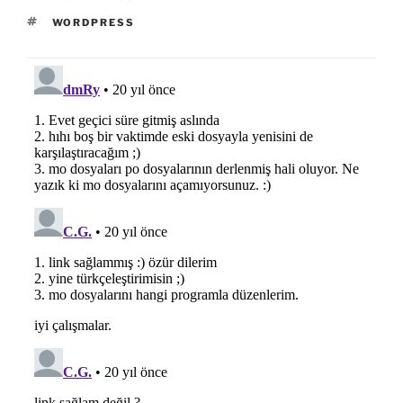
ETIKETLER
WORDPRESS