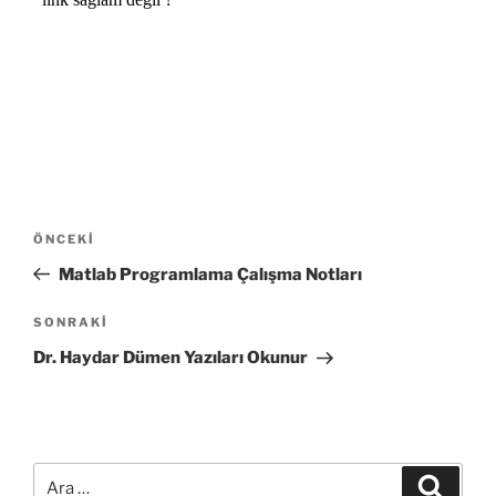
Yazı
Önceki
ÖNCEKI
gezinmesi
Yazı
Matlab Programlama Çalışma Notları
Sonraki
SONRAKI
Yazı
Dr. Haydar Dümen Yazıları Okunur
Ara:
Ara