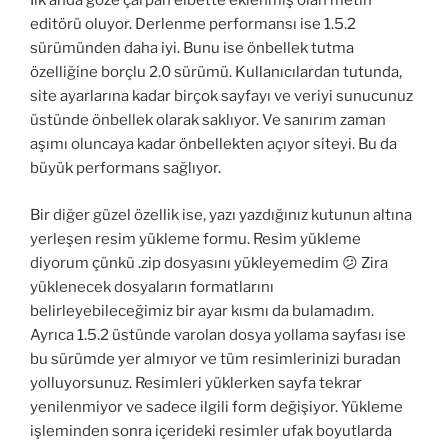
İlk anda göze çarpan elbette eklenmiş olan metin
editörü oluyor. Derlenme performansı ise 1.5.2
sürümünden daha iyi. Bunu ise önbellek tutma
özelliğine borçlu 2.0 sürümü. Kullanıcılardan tutunda,
site ayarlarına kadar birçok sayfayı ve veriyi sunucunuz
üstünde önbellek olarak saklıyor. Ve sanırım zaman
aşımı oluncaya kadar önbellekten açıyor siteyi. Bu da
büyük performans sağlıyor.
Bir diğer güzel özellik ise, yazı yazdığınız kutunun altına
yerleşen resim yükleme formu. Resim yükleme
diyorum çünkü .zip dosyasını yükleyemedim 😕 Zira
yüklenecek dosyaların formatlarını
belirleyebileceğimiz bir ayar kısmı da bulamadım.
Ayrıca 1.5.2 üstünde varolan dosya yollama sayfası ise
bu sürümde yer almıyor ve tüm resimlerinizi buradan
yolluyorsunuz. Resimleri yüklerken sayfa tekrar
yenilenmiyor ve sadece ilgili form değişiyor. Yükleme
işleminden sonra içerideki resimler ufak boyutlarda