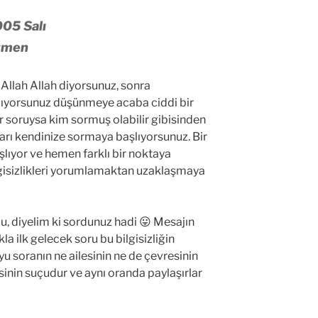
005 Salı
Dümen
Allah Allah diyorsunuz, sonra
lıyorsunuz düşünmeye acaba ciddi bir
r soruysa kim sormuş olabilir gibisinden
ları kendinize sormaya başlıyorsunuz. Bir
lıyor ve hemen farklı bir noktaya
lgisizlikleri yorumlamaktan uzaklaşmaya
, diyelim ki sordunuz hadi 😛 Mesajın
a ilk gelecek soru bu bilgisizliğin
yu soranın ne ailesinin ne de çevresinin
inin suçudur ve aynı oranda paylaşırlar