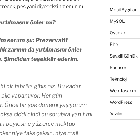
erecek, pes yani diyeceksiniz eminim.
Mobil Aygıtlar
MySQL
yırtılmasını önler mi?
Oyunlar
m sorum şu: Prezervatif
Php
lık zarının da yırtılmasını önler
Sevgili Günlük
m. Şimdiden teşekkür ederim.
Sponsor
Teknoloji
ahi bir fabrika gibisiniz. Bu kadar
Web Tasarım
ı bile yapamıyor. Her gün
WordPress
r. Önce bir şok dönemi yaşıyorum.
oksa ciddi ciddi bu sorulara yanıt mı
Yazılım
dan böylesine yüzlerce mektup
ker niye faks çeksin, niye mail