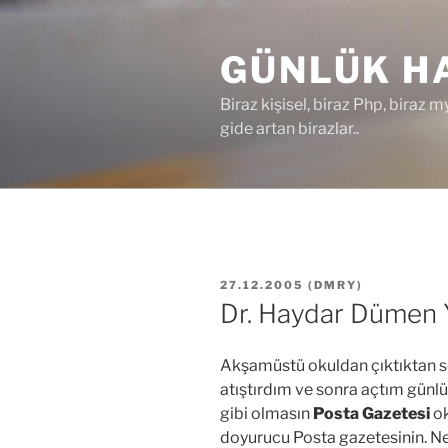
İçeriğe
geç
GÜNLÜK HA
Biraz kişisel, biraz Php, biraz m
gide artan birazlar..
YAYIM
27.12.2005
(
DMRY
)
TARIHI
Dr. Haydar Dümen Y
Akşamüstü okuldan çıktıktan so
atıştırdım ve sonra açtım gü
gibi olmasın
Posta Gazetesi
ok
doyurucu Posta gazetesinin. N