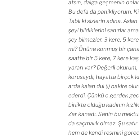
atsın, dalga geçmenin onla
Bu defa da panikliyorum. K
Tabii ki sizlerin adına. Aslan
şeyi bildiklerini sanırlar a
şey bilmezler. 3 kere, 5 ker
mi? Önüne konmuş bir çana
saatte bir 5 kere, 7 kere k
yararı var? Değerli okurum, e
korusaydı, hayatta birçok 
arda kalan dul (!) bakire olu
ederdi. Çünkü o gerdek gec
birlikte olduğu kadının kızlık
Zar kanadı. Senin bu mekt
da saçmalık olmaz. Şu satır
hem de kendi resmini görece