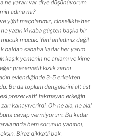
ra ne yararı var diye düşünüyorum.
imin adına mı?
 ve yiğit maçolarımız, cinsellikte her
ma ne yazık ki kaba güçten başka bir
e mucuk mucuk. Yani anladınız değil
k baldan sabaha kadar her yarım
aşık kaşık yemenin ne anlamı ve kime
ğer prezervatif kızlık zarını
kadın evlendiğinde 3-5 erkekten
rdu. Bu da toplum dengelerini alt üst
esi prezervatif takmayan erkeğin
 zarı kanayıverirdi. Oh ne ala, ne ala!
ubuna cevap vermiyorum. Bu kadar
 aralarında hem sorunun yanıtını,
ksin. Biraz dikkatli bak.