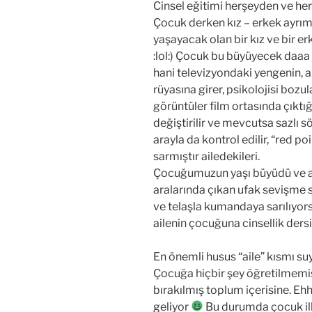
Cinsel eğitimi herşeyden ve her
Çocuk derken kız – erkek ayrım
yaşayacak olan bir kız ve bir er
:lol:) Çocuk bu büyüyecek daaa
hani televizyondaki yengenin, a
rüyasına girer, psikolojisi bozul
görüntüler film ortasında çıktı
değiştirilir ve mevcutsa sazlı sö
arayla da kontrol edilir, “red po
sarmıştır ailedekileri.
Çocuğumuzun yaşı büyüdü ve art
aralarında çıkan ufak sevişme 
ve telaşla kumandaya sarılıyor
ailenin çocuğuna cinsellik der
En önemli husus “aile” kısmı su
Çocuğa hiçbir şey öğretilmemiş 
bırakılmış toplum içerisine. Ehh
geliyor
Bu durumda çocuk ilk 