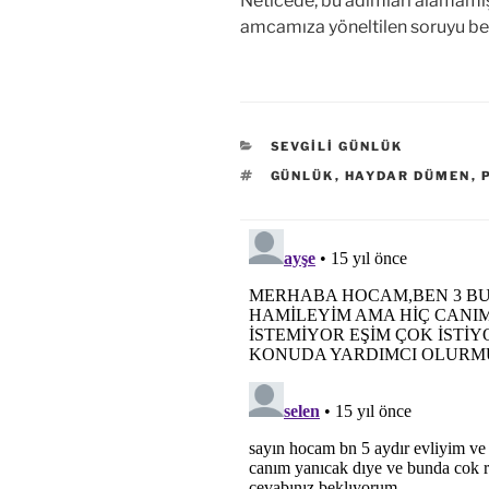
Neticede, bu adımları alamamış
amcamıza yöneltilen soruyu bek
KATEGORILER
SEVGILI GÜNLÜK
ETIKETLER
GÜNLÜK
,
HAYDAR DÜMEN
,