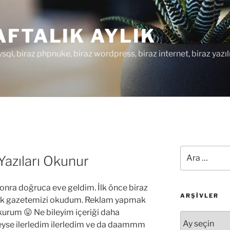
FTALIK AYLIK
ysql, biraz phpnuke, biraz wordpress, biraz internet, biraz yazıl
Ara:
azıları Okunur
nra doğruca eve geldim. İlk önce biraz
ARŞIVLER
nlük gazetemizi okudum. Reklam yapmak
urum 😛 Ne bileyim içeriği daha
Arşivler
eyse ilerledim ilerledim ve da daammm