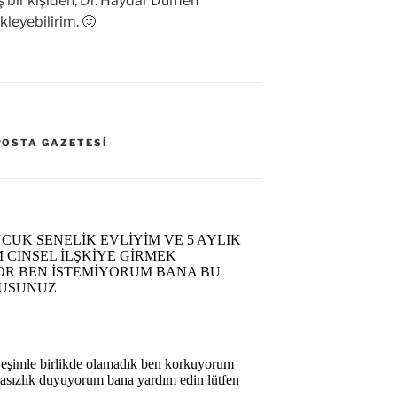
 bir kişiden, Dr. Haydar Dümen
leyebilirim. 🙂
POSTA GAZETESI