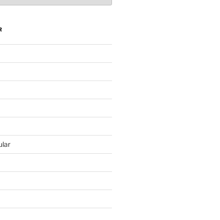
R
lar