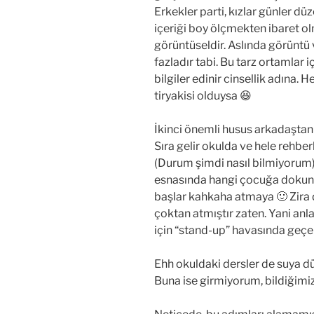
Erkekler parti, kızlar günler düz
içeriği boy ölçmekten ibaret olm
görüntüseldir. Aslında görüntü
fazladır tabi. Bu tarz ortamlar i
bilgiler edinir cinsellik adına. 
tiryakisi olduysa 😆
İkinci önemli husus arkadaştan
Sıra gelir okulda ve hele rehberl
(Durum şimdi nasıl bilmiyorum).
esnasında hangi çocuğa dokun
başlar kahkaha atmaya 🙂 Zira 
çoktan atmıştır zaten. Yani anla
için “stand-up” havasında geçer
Ehh okuldaki dersler de suya d
Buna ise girmiyorum, bildiğimiz