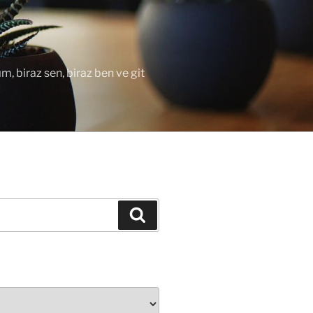
ım, biraz sen, biraz ben ve git
Ara