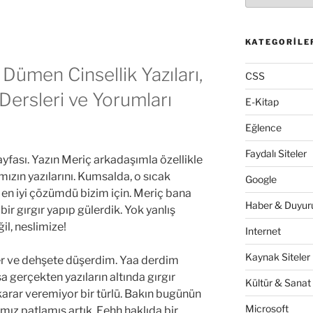
KATEGORILE
Dümen Cinsellik Yazıları,
CSS
 Dersleri ve Yorumları
E-Kitap
Eğlence
Faydalı Siteler
yfası. Yazın Meriç arkadaşımla özellikle
zın yazılarını. Kumsalda, o sıcak
Google
 en iyi çözümdü bizim için. Meriç bana
Haber & Duyuru
bir gırgır yapıp gülerdik. Yok yanlış
ğil, neslimize!
Internet
Kaynak Siteler
er ve dehşete düşerdim. Yaa derdim
 gerçekten yazıların altında gırgır
Kültür & Sanat
arar veremiyor bir türlü. Bakın bugünün
Microsoft
z patlamış artık. Eehh haklıda bir