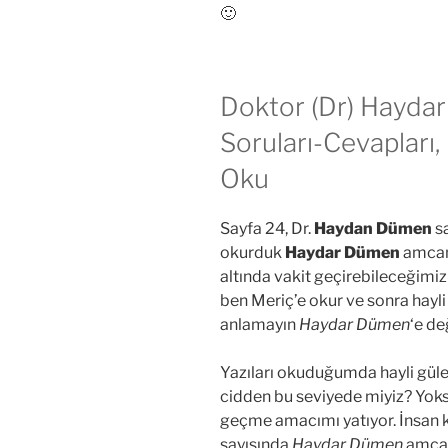
🙂
Doktor (Dr) Haydar 
Soruları-Cevapları,
Oku
Sayfa 24, Dr.
Haydan Dümen
sa
okurduk
Haydar Dümen
amcamı
altında vakit geçirebileceğimiz
ben Meriç’e okur ve sonra hayli 
anlamayın
Haydar Dümen
‘e de
Yazıları okuduğumda hayli gül
cidden bu seviyede miyiz? Yoksa
geçme amacımı yatıyor. İnsan k
sayısında
Haydar Dümen
amcamı