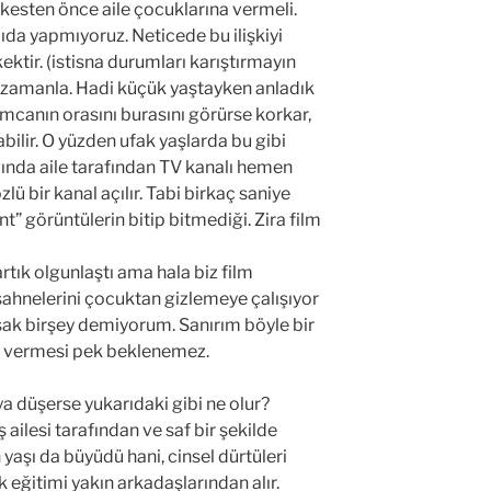
kesten önce aile çocuklarına vermeli.
ıda yapmıyoruz. Neticede bu ilişkiyi
kektir. (istisna durumları karıştırmayın
 zamanla. Hadi küçük yaştayken anladık
mcanın orasını burasını görürse korkar,
abilir. O yüzden ufak yaşlarda bu gibi
ğında aile tarafından TV kanalı hemen
zlü bir kanal açılır. Tabi birkaç saniye
int” görüntülerin bitip bitmediği. Zira film
ık olgunlaştı ama hala biz film
sahnelerini çocuktan gizlemeye çalışıyor
sak birşey demiyorum. Sanırım böyle bir
si vermesi pek beklenemez.
ya düşerse yukarıdaki gibi ne olur?
ailesi tarafından ve saf bir şekilde
 yaşı da büyüdü hani, cinsel dürtüleri
eğitimi yakın arkadaşlarından alır.