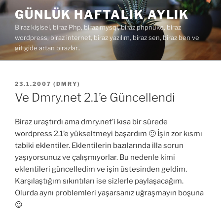
İçeriğe
GÜNLÜK HAFTALIK AYLIK
geç
Biraz kişisel, biraz Php, biraz mysql, biraz phpnuke, biraz
wordpress, biraz internet, biraz yazılım, biraz sen, biraz ben ve
git gide artan birazlar..
YAYIM
23.1.2007
(
DMRY
)
TARIHI
Ve Dmry.net 2.1’e Güncellendi
Biraz uraştırdı ama dmry.net’i kısa bir sürede
wordpress 2.1’e yükseltmeyi başardım 🙂 İşin zor kısmı
tabiki eklentiler. Eklentilerin bazılarında illa sorun
yaşıyorsunuz ve çalışmıyorlar. Bu nedenle kimi
eklentileri güncelledim ve işin üstesinden geldim.
Karşılaştığım sıkıntıları ise sizlerle paylaşacağım.
Olurda aynı problemleri yaşarsanız uğraşmayın boşuna
😉