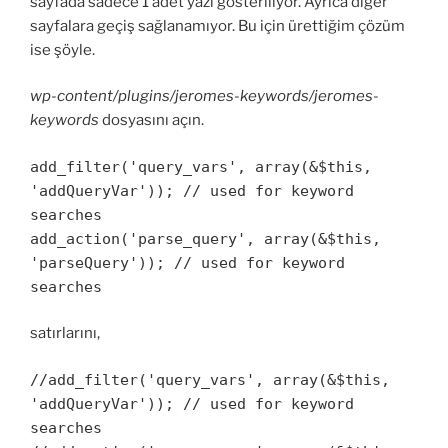
sayfada sadece 1 adet yazı gösteriliyor. Ayrıca diğer
sayfalara geçiş sağlanamıyor. Bu için ürettiğim çözüm
ise şöyle.
wp-content/plugins/jeromes-keywords/jeromes-
keywords
dosyasını açın.
add_filter('query_vars', array(&$this,
'addQueryVar')); // used for keyword
searches
add_action('parse_query', array(&$this,
'parseQuery')); // used for keyword
searches
satırlarını,
//add_filter('query_vars', array(&$this,
'addQueryVar')); // used for keyword
searches