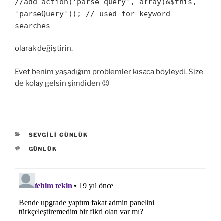
//add_action('parse_query', array(&$this,
'parseQuery')); // used for keyword
searches
olarak değiştirin.
Evet benim yaşadığım problemler kısaca böyleydi. Size
de kolay gelsin şimdiden 😉
KATEGORILER
SEVGILI GÜNLÜK
ETIKETLER
GÜNLÜK