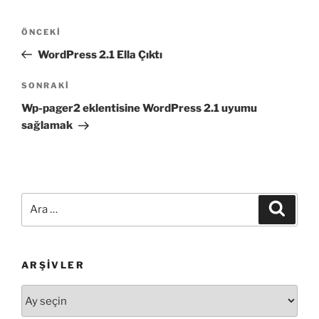
Yazı
Önceki
ÖNCEKI
gezinmesi
Yazı
WordPress 2.1 Ella Çıktı
Sonraki
SONRAKI
Yazı
Wp-pager2 eklentisine WordPress 2.1 uyumu
sağlamak
Ara:
Ara
ARŞIVLER
Arşivler