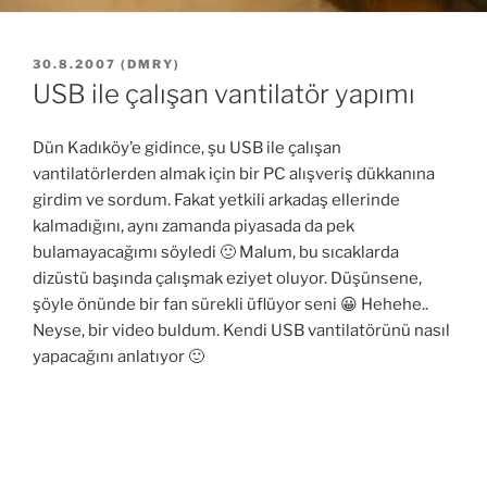
YAYIM
30.8.2007
(
DMRY
)
TARIHI
USB ile çalışan vantilatör yapımı
Dün Kadıköy’e gidince, şu USB ile çalışan
vantilatörlerden almak için bir PC alışveriş dükkanına
girdim ve sordum. Fakat yetkili arkadaş ellerinde
kalmadığını, aynı zamanda piyasada da pek
bulamayacağımı söyledi 🙂 Malum, bu sıcaklarda
dizüstü başında çalışmak eziyet oluyor. Düşünsene,
şöyle önünde bir fan sürekli üflüyor seni 😀 Hehehe..
Neyse, bir video buldum. Kendi USB vantilatörünü nasıl
yapacağını anlatıyor 🙂