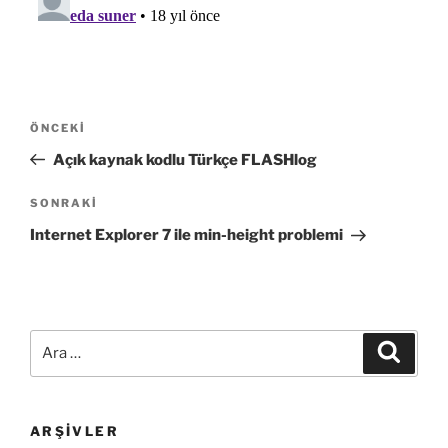
Yazı
Önceki
ÖNCEKI
gezinmesi
Yazı
Açık kaynak kodlu Türkçe FLASHlog
Sonraki
SONRAKI
Yazı
Internet Explorer 7 ile min-height problemi
Ara:
Ara
ARŞIVLER