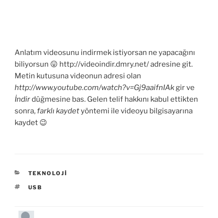
Anlatım videosunu indirmek istiyorsan ne yapacağını
biliyorsun 😛 http://videoindir.dmry.net/ adresine git.
Metin kutusuna videonun adresi olan
http://www.youtube.com/watch?v=Gj9aaifnIAk
gir ve
İndir
düğmesine bas. Gelen telif hakkını kabul ettikten
sonra,
farklı kaydet
yöntemi ile videoyu bilgisayarına
kaydet 😉
KATEGORILER
TEKNOLOJI
ETIKETLER
USB