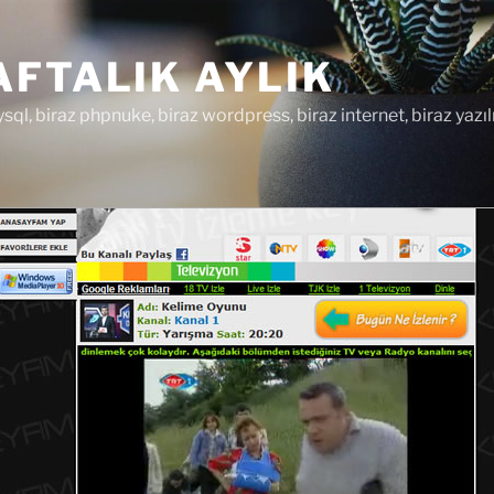
FTALIK AYLIK
ysql, biraz phpnuke, biraz wordpress, biraz internet, biraz yazıl