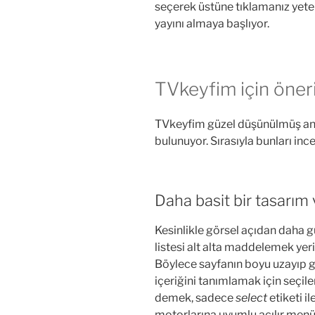
seçerek üstüne tıklamanız yeterl
yayını almaya başlıyor.
TVkeyfim için öneri
TVkeyfim güzel düşünülmüş anc
bulunuyor. Sırasıyla bunları inc
Daha basit bir tasarı
Kesinlikle görsel açıdan daha g
listesi alt alta maddelemek yerin
Böylece sayfanın boyu uzayıp g
içeriğini tanımlamak için seçil
demek, sadece
select
etiketi 
motorlarına uyumlu açılır menül