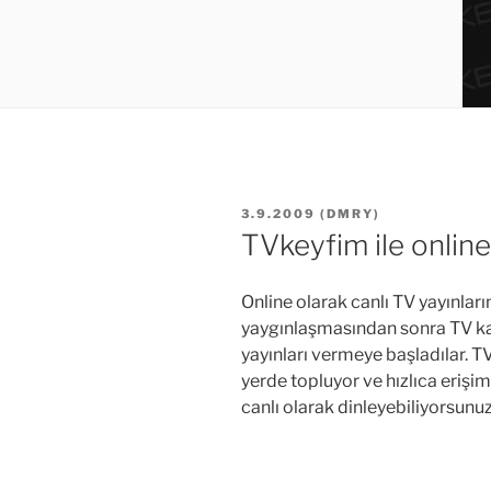
YAYIM
3.9.2009
(
DMRY
)
TARIHI
TVkeyfim ile online 
Online olarak canlı TV yayınlar
yaygınlaşmasından sonra TV kan
yayınları vermeye başladılar. TV
yerde topluyor ve hızlıca erişim
canlı olarak dinleyebiliyorsunuz