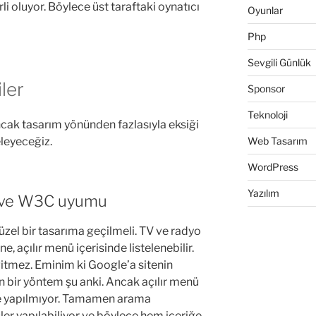
i oluyor. Böylece üst taraftaki oynatıcı
Oyunlar
Php
Sevgili Günlük
ler
Sponsor
Teknoloji
ak tasarım yönünden fazlasıyla eksiği
eleyeceğiz.
Web Tasarım
WordPress
Yazılım
m ve W3C uyumu
üzel bir tasarıma geçilmeli. TV ve radyo
e, açılır menü içerisinde listelenebilir.
itmez. Eminim ki Google’a sitenin
en bir yöntem şu anki. Ancak açılır menü
ile yapılmıyor. Tamamen arama
er yapılabiliyor ve böylece hem içeriğe