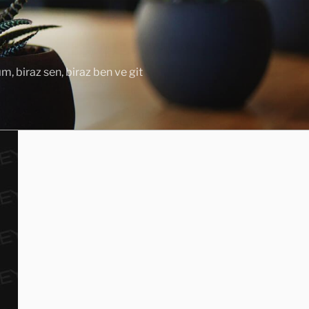
ım, biraz sen, biraz ben ve git