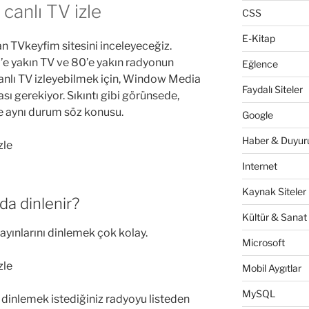
canlı TV izle
CSS
E-Kitap
 TVkeyfim sitesini inceleyeceğiz.
0’e yakın TV ve 80’e yakın radyonun
Eğlence
 Canlı TV izleyebilmek için, Window Media
Faydalı Siteler
sı gerekiyor. Sıkıntı gibi görünsede,
e aynı durum söz konusu.
Google
Haber & Duyuru
Internet
Kaynak Siteler
 da dinlenir?
Kültür & Sanat
ayınlarını dinlemek çok kolay.
Microsoft
Mobil Aygıtlar
MySQL
a dinlemek istediğiniz radyoyu listeden