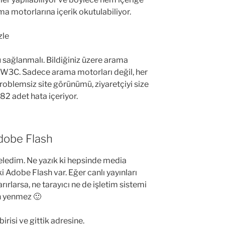
a motorlarına içerik okutulabiliyor.
 sağlanmalı. Bildiğiniz üzere arama
r W3C. Sadece arama motorları değil, her
problemsiz site görünümü, ziyaretçiyi size
82 adet hata içeriyor.
dobe Flash
celedim. Ne yazık ki hepsinde media
i Adobe Flash var. Eğer canlı yayınları
rlarsa, ne tarayıcı ne de işletim sistemi
an yenmez 🙂
irisi ve gittik adresine.