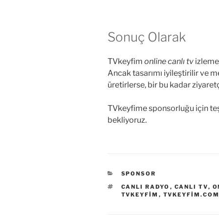
Sonuç Olarak
TVkeyfim
online canlı tv
izlemek
Ancak tasarımı iyileştirilir ve
üretirlerse, bir bu kadar ziyare
TVkeyfime sponsorluğu için teş
bekliyoruz.
KATEGORILER
SPONSOR
ETIKETLER
CANLI RADYO
,
CANLI TV
,
O
TVKEYFIM
,
TVKEYFIM.CO