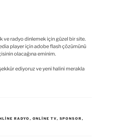
 ve radyo dinlemek için güzel bir site.
 media player için adobe flash çözümünü
tçisinin olacağına eminim.
ekkür ediyoruz ve yeni halini merakla
NLINE RADYO
,
ONLINE TV
,
SPONSOR
,
M