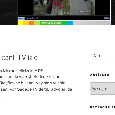
Ara:
canlı TV izle
ını izlemek elinizde. ADSL
ARŞIVLER
alları da web sitelerinde online
keyfim ise bu canlı yayınları tek bir
Arşivler
 sağlıyor. Sadece TV değil, radyoları da
.
KATEGORILE