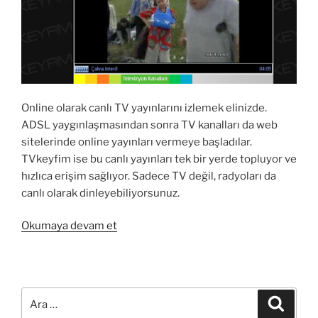
Online olarak canlı TV yayınlarını izlemek elinizde.
ADSL yaygınlaşmasından sonra TV kanalları da web
sitelerinde online yayınları vermeye başladılar.
TVkeyfim ise bu canlı yayınları tek bir yerde topluyor ve
hızlıca erişim sağlıyor. Sadece TV değil, radyoları da
canlı olarak dinleyebiliyorsunuz.
“TVkeyfim
Okumaya devam et
ile
online
canlı
TV
Ara:
Ara
izle”