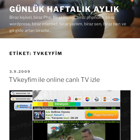
İçeriğe
GÜNLÜK HAFTALIK AYLIK
geç
Biraz kişisel, biraz Php, biraz mysql, biraz phpnuke, biraz
wordpress, biraz internet, biraz yazılım, biraz sen, biraz ben ve
git gide artan birazlar..
ETIKET:
TVKEYFIM
YAYIM
3.9.2009
TARIHI
TVkeyfim ile online canlı TV izle