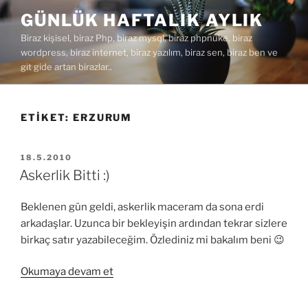
İçeriğe
GÜNLÜK HAFTALIK AYLIK
geç
Biraz kişisel, biraz Php, biraz mysql, biraz phpnuke, biraz
wordpress, biraz internet, biraz yazılım, biraz sen, biraz ben ve
git gide artan birazlar..
ETIKET:
ERZURUM
YAYIM
18.5.2010
TARIHI
Askerlik Bitti :)
Beklenen gün geldi, askerlik maceram da sona erdi
arkadaşlar. Uzunca bir bekleyişin ardından tekrar sizlere
birkaç satır yazabileceğim. Özlediniz mi bakalım beni 😉
“Askerlik
Okumaya devam et
Bitti
:)”