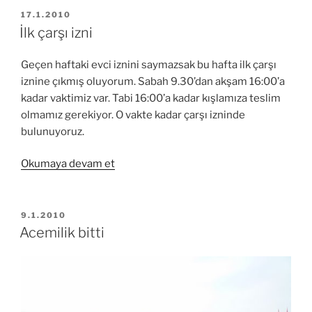
YAYIM
17.1.2010
TARIHI
İlk çarşı izni
Geçen haftaki evci iznini saymazsak bu hafta ilk çarşı
iznine çıkmış oluyorum. Sabah 9.30’dan akşam 16:00’a
kadar vaktimiz var. Tabi 16:00’a kadar kışlamıza teslim
olmamız gerekiyor. O vakte kadar çarşı izninde
bulunuyoruz.
“İlk
Okumaya devam et
çarşı
izni”
YAYIM
9.1.2010
TARIHI
Acemilik bitti