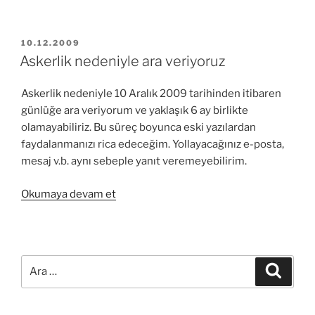
bitti”
YAYIM
10.12.2009
TARIHI
Askerlik nedeniyle ara veriyoruz
Askerlik nedeniyle 10 Aralık 2009 tarihinden itibaren
günlüğe ara veriyorum ve yaklaşık 6 ay birlikte
olamayabiliriz. Bu süreç boyunca eski yazılardan
faydalanmanızı rica edeceğim. Yollayacağınız e-posta,
mesaj v.b. aynı sebeple yanıt veremeyebilirim.
“Askerlik
Okumaya devam et
nedeniyle
ara
veriyoruz”
Ara:
Ara