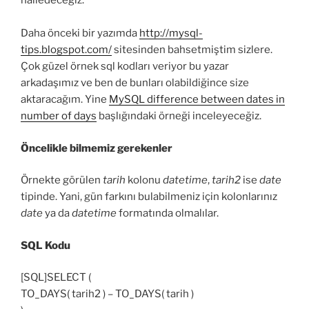
halledeceğiz.
Daha önceki bir yazımda
http://mysql-
tips.blogspot.com/
sitesinden bahsetmiştim sizlere.
Çok güzel örnek sql kodları veriyor bu yazar
arkadaşımız ve ben de bunları olabildiğince size
aktaracağım. Yine
MySQL difference between dates in
number of days
başlığındaki örneği inceleyeceğiz.
Öncelikle bilmemiz gerekenler
Örnekte görülen
tarih
kolonu
datetime
,
tarih2
ise
date
tipinde. Yani, gün farkını bulabilmeniz için kolonlarınız
date
ya da
datetime
formatında olmalılar.
SQL Kodu
[SQL]SELECT (
TO_DAYS( tarih2 ) – TO_DAYS( tarih )