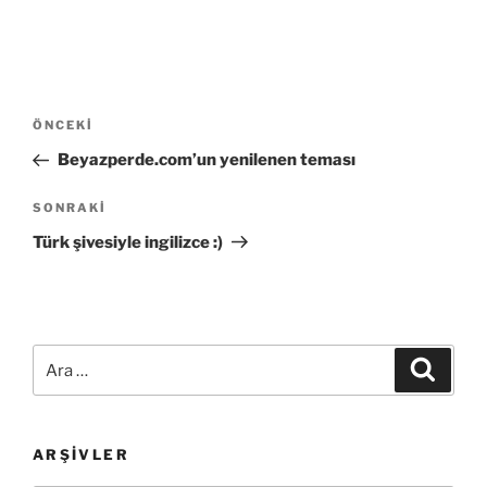
Yazı
Önceki
ÖNCEKI
gezinmesi
Yazı
Beyazperde.com’un yenilenen teması
Sonraki
SONRAKI
Yazı
Türk şivesiyle ingilizce :)
Ara:
Ara
ARŞIVLER