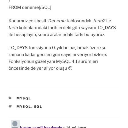
)
FROM deneme[/SQL]
Kodumuz çok basit.
Deneme
tablosundaki
tarih2
ile
tarih
kolonlarındaki tarihlerdeki gün sayısını
TO_DAYS
ile hesaplayıp, sonra aralarındaki farkı buluyoruz.
TO_DAYS
fonksiyonu 0. yıldan başlamak üzere şu
zamana kadar gecilen gün sayısını veriyor bizlere.
Fonksiyonun güzel yanı MySQL 4.1 sürümleri
öncesinde de yer alıyor oluşu 🙂
KATEGORILER
MYSQL
ETIKETLER
MYSQL
,
SQL