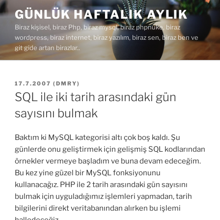
İçeriğe
GÜNLÜK HAFTALIK AYLIK
geç
Biraz kişisel, biraz Php, biraz mysql, biraz phpnuke, biraz
wordpress, biraz internet, biraz yazılım, biraz sen, biraz ben ve
git gide artan birazlar..
YAYIM
17.7.2007
(
DMRY
)
TARIHI
SQL ile iki tarih arasındaki gün
sayısını bulmak
Baktım ki MySQL kategorisi altı çok boş kaldı. Şu
günlerde onu geliştirmek için gelişmiş SQL kodlarından
örnekler vermeye başladım ve buna devam edeceğim.
Bu kez yine güzel bir MySQL fonksiyonunu
kullanacağız. PHP ile 2 tarih arasındaki gün sayısını
bulmak için uyguladığımız işlemleri yapmadan, tarih
bilgilerini direkt veritabanından alırken bu işlemi