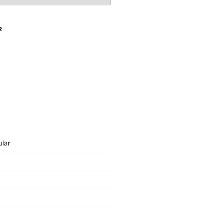
R
lar