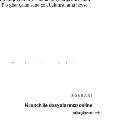
SONRAKI
Sonraki
Yazı
Krunch ile dosyalarınızı online
sıkıştırın