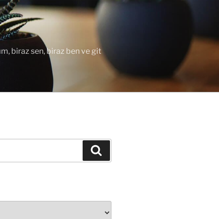
ım, biraz sen, biraz ben ve git
Ara