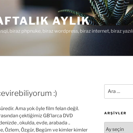
FTALIK AYLIK
ysql, biraz phpnuke, biraz wordpress, biraz internet, biraz yazıl
Ara:
virebiliyorum :)
redir. Ama yok öyle film felan değil.
ARŞIVLER
asından çektiğimiz GB’larca DVD
denizde , okulda, evde, arabada ..
Arşivler
ğçe, Özlem, Özgür, Begüm ve kimler kimler