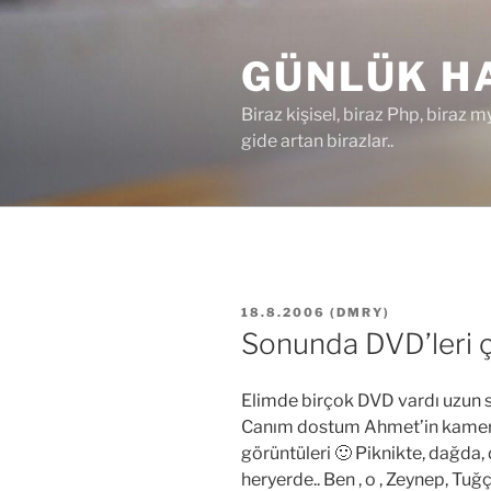
İçeriğe
geç
GÜNLÜK HA
Biraz kişisel, biraz Php, biraz m
gide artan birazlar..
YAYIM
18.8.2006
(
DMRY
)
TARIHI
Sonunda DVD’leri çe
Elimde birçok DVD vardı uzun sü
Canım dostum Ahmet’in kamer
görüntüleri 🙂 Piknikte, dağda, 
heryerde.. Ben , o , Zeynep, Tu