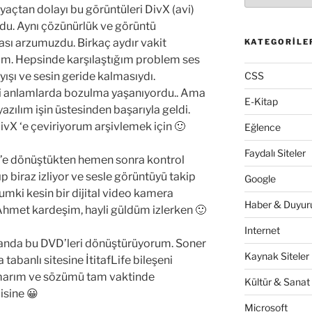
yaçtan dolayı bu görüntüleri DivX (avi)
u. Aynı çözünürlük ve görüntü
ası arzumuzdu. Birkaç aydır vakit
KATEGORILE
im. Hepsinde karşılaştığım problem ses
ışı ve sesin geride kalmasıydı.
CSS
di anlamlarda bozulma yaşanıyordu.. Ama
E-Kitap
zılım işin üstesinden başarıyla geldi.
ivX ‘e çeviriyorum arşivlemek için 🙂
Eğlence
Faydalı Siteler
’e dönüştükten hemen sonra kontrol
p biraz izliyor ve sesle görüntüyü takip
Google
mki kesin bir dijital video kamera
Haber & Duyuru
Ahmet kardeşim, hayli güldüm izlerken 🙂
Internet
 yanda bu DVD’leri dönüştürüyorum. Soner
Kaynak Siteler
abanlı sitesine İtitafLife bileşeni
umarım ve sözümü tam vaktinde
Kültür & Sanat
isine 😀
Microsoft