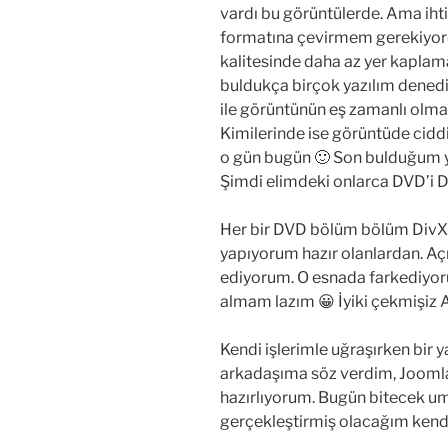
vardı bu görüntülerde. Ama ihti
formatına çevirmem gerekiyord
kalitesinde daha az yer kaplam
buldukça birçok yazılım dened
ile görüntünün eş zamanlı olmay
Kimilerinde ise görüntüde cid
o gün bugün 🙂 Son bulduğum ya
Şimdi elimdeki onlarca DVD’i D
Her bir DVD bölüm bölüm DivX
yapıyorum hazır olanlardan. Açı
ediyorum. O esnada farkediyoru
almam lazım 😀 İyiki çekmişiz 
Kendi işlerimle uğraşırken bir
arkadaşıma söz verdim, Joomla t
hazırlıyorum. Bugün bitecek 
gerçekleştirmiş olacağım kend