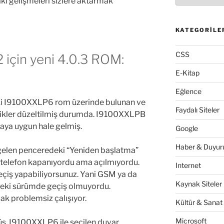
i gelişmeleri sizlere aktarmak
KATEGORILE
CSS
için yeni 4.0.3 ROM:
E-Kitap
Eğlence
i I9100XXLP6 rom üzerinde bulunan ve
Faydalı Siteler
likler düzeltilmiş durumda. I9100XXLPB
baya uygun hale gelmiş.
Google
Haber & Duyuru
gelen penceredeki “Yeniden başlatma”
e telefon kapanıyordu ama açılmıyordu.
Internet
çiş yapabiliyorsunuz. Yani GSM ya da
Kaynak Siteler
i sürümde geçiş olmuyordu.
ak problemsiz çalışıyor.
Kültür & Sanat
Microsoft
ş. I9100XXLP6 ile seçilen duvar