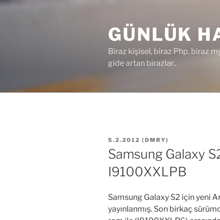
İçeriğe
geç
GÜNLÜK HA
Biraz kişisel, biraz Php, biraz m
gide artan birazlar..
YAYIM
5.2.2012
(
DMRY
)
TARIHI
Samsung Galaxy S2 
I9100XXLPB
Samsung Galaxy S2 için yeni A
yayınlanmış. Son birkaç sürümd