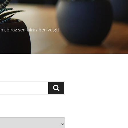
ım, biraz sen, biraz ben ve git
Ara