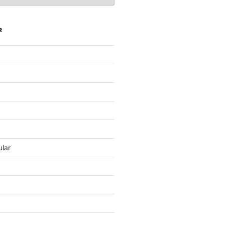
R
lar