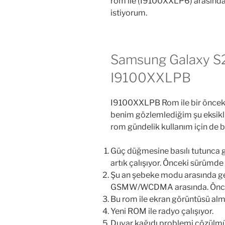
rom ile (I9100XXLP6) arasındak
istiyorum.
Samsung Galaxy S2 
I9100XXLPB
I9100XXLPB Rom ile bir öncek
benim gözlemlediğim şu eksik
rom gündelik kullanım için de 
Güç düğmesine basılı tutunca 
artık çalışıyor. Önceki sürümd
Şu an şebeke modu arasında ge
GSMW/WCDMA arasında. Öncek
Bu rom ile ekran görüntüsü alm
Yeni ROM ile radyo çalışıyor.
Duvar kağıdı problemi çözülmü