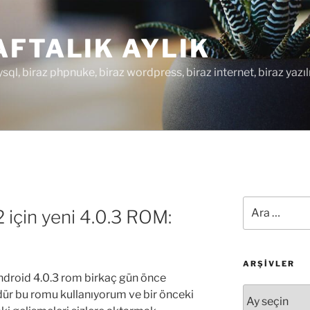
FTALIK AYLIK
ysql, biraz phpnuke, biraz wordpress, biraz internet, biraz yazıl
Ara:
için yeni 4.0.3 ROM:
ARŞIVLER
ndroid 4.0.3 rom birkaç gün önce
Arşivler
ür bu romu kullanıyorum ve bir önceki