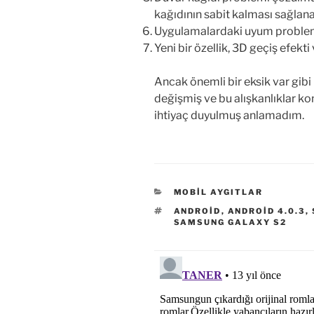
kağıdının sabit kalması sağlan
Uygulamalardaki uyum problemi
Yeni bir özellik, 3D geçiş efekti 
Ancak önemli bir eksik var gibi 
değişmiş ve bu alışkanlıklar k
ihtiyaç duyulmuş anlamadım.
KATEGORILER
MOBIL AYGITLAR
ETIKETLER
ANDROID
,
ANDROID 4.0.3
,
SAMSUNG GALAXY S2