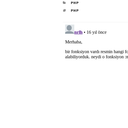
KATEGORILER
PHP
ETIKETLER
PHP