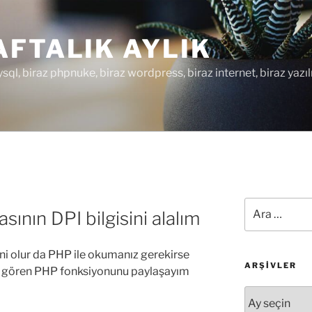
FTALIK AYLIK
ysql, biraz phpnuke, biraz wordpress, biraz internet, biraz yazıl
Ara:
sının DPI bilgisini alalım
ni olur da PHP ile okumanız gerekirse
ARŞIVLER
vi gören PHP fonksiyonunu paylaşayım
Arşivler