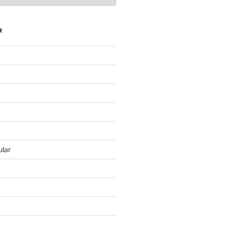
R
lar