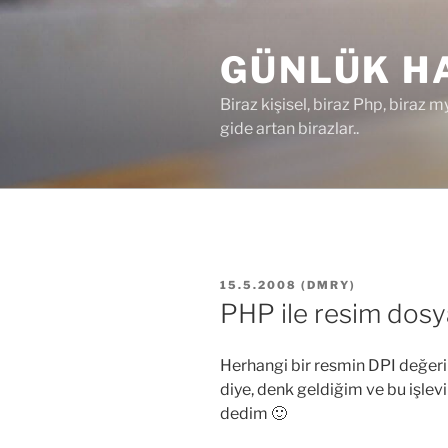
İçeriğe
geç
GÜNLÜK HA
Biraz kişisel, biraz Php, biraz m
gide artan birazlar..
YAYIM
15.5.2008
(
DMRY
)
TARIHI
PHP ile resim dosya
Herhangi bir resmin DPI değeri
diye, denk geldiğim ve bu işle
dedim 🙂