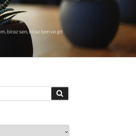
ım, biraz sen, biraz ben ve git
Ara