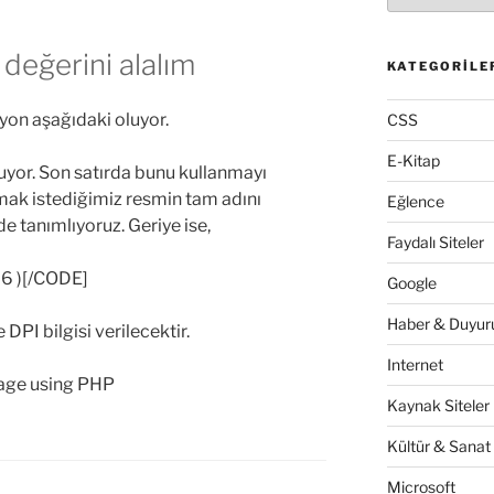
değerini alalım
KATEGORILE
iyon aşağıdaki oluyor.
CSS
E-Kitap
uyor. Son satırda bunu kullanmayı
lmak istediğimiz resmin tam adını
Eğlence
e tanımlıyoruz. Geriye ise,
Faydalı Siteler
96 )[/CODE]
Google
Haber & Duyuru
DPI bilgisi verilecektir.
Internet
mage using PHP
Kaynak Siteler
Kültür & Sanat
Microsoft