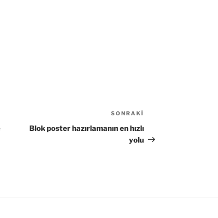
SONRAKI
Sonraki
Yazı
e
Blok poster hazırlamanın en hızlı
yolu