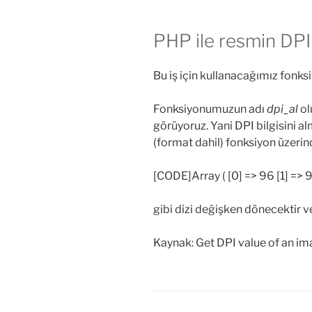
PHP ile resmin DPI 
Bu iş için kullanacağımız fonks
Fonksiyonumuzun adı
dpi_al
ol
görüyoruz. Yani DPI bilgisini a
(format dahil) fonksiyon üzerind
[CODE]Array ( [0] => 96 [1] => 
gibi dizi değişken dönecektir ve 
Kaynak: Get DPI value of an i