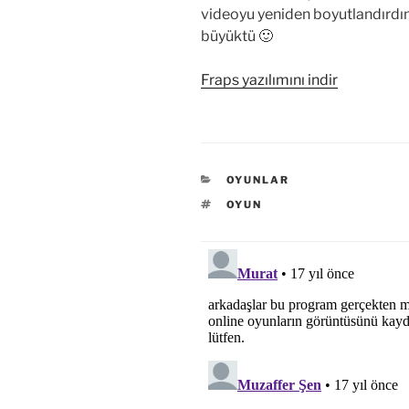
videoyu yeniden boyutlandırdım 
büyüktü 🙂
Fraps yazılımını indir
KATEGORILER
OYUNLAR
ETIKETLER
OYUN