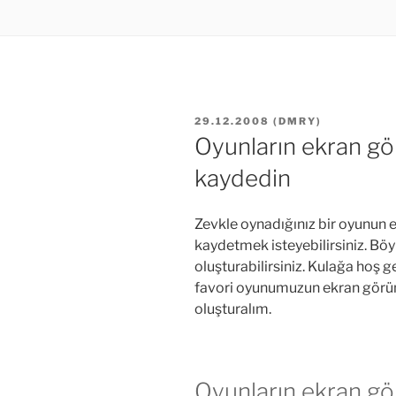
YAYIM
29.12.2008
(
DMRY
)
TARIHI
Oyunların ekran gö
kaydedin
Zevkle oynadığınız bir oyunun e
kaydetmek isteyebilirsiniz. Böyle
oluşturabilirsiniz. Kulağa hoş ge
favori oyunumuzun ekran görü
oluşturalım.
Oyunların ekran gö