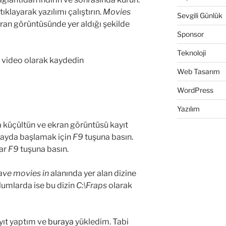
klayarak yazılımı çalıştırın.
Movies
Sevgili Günlük
kran görüntüsünde yer aldığı şekilde
Sponsor
Teknoloji
Web Tasarım
WordPress
Yazılım
 küçültün ve ekran görüntüsü kayıt
 Kayda başlamak için
F9
tuşuna basın.
rar
F9
tuşuna basın.
save movies in
alanında yer alan dizine
lumlarda ise bu dizin
C:\Fraps
olarak
yıt yaptım ve
buraya
yükledim. Tabi