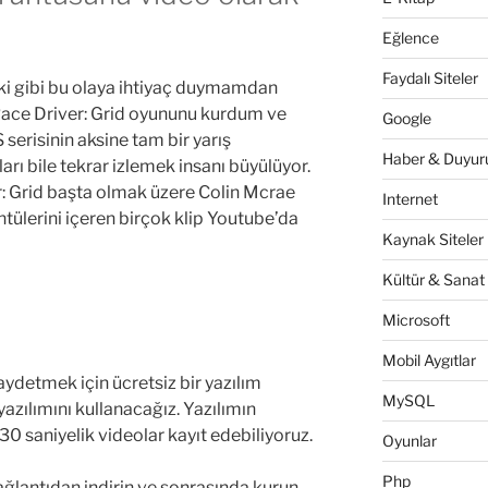
Eğlence
Faydalı Siteler
nki gibi bu olaya ihtiyaç duymamdan
 Race Driver: Grid oyununu kurdum ve
Google
erisinin aksine tam bir yarış
Haber & Duyuru
rı bile tekrar izlemek insanı büyülüyor.
r: Grid başta olmak üzere Colin Mcrae
Internet
ntülerini içeren birçok klip Youtube’da
Kaynak Siteler
Kültür & Sanat
Microsoft
Mobil Aygıtlar
ydetmek için ücretsiz bir yazılım
MySQL
yazılımını kullanacağız. Yazılımın
0 saniyelik videolar kayıt edebiliyoruz.
Oyunlar
Php
ğlantıdan indirin ve sonrasında kurun.