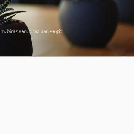
ım, biraz sen, biraz ben ve git