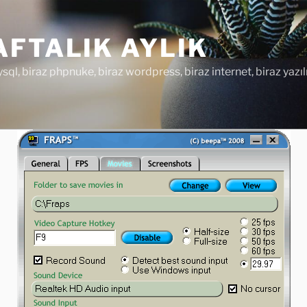
FTALIK AYLIK
ysql, biraz phpnuke, biraz wordpress, biraz internet, biraz yazıl