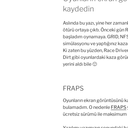
kaydedin
Aslında bu yazı, yine her zama
ötürü ortaya çıktı. Önceki gün
başladım oynamaya. GRID, NFS s
simülasyonu ve yaptığınız kazala
Ki zaten bu yüzden, Race Drive
Dirt gibi oyunlardaki kaza görü
yerini aldı bile 🙂
FRAPS
Oyunların ekran görüntüsünü ka
bulamadım. O nedenle
FRAPS
ücretsiz sürümü ile maksimum 3
Yazılımı yazımızın sonundaki ba