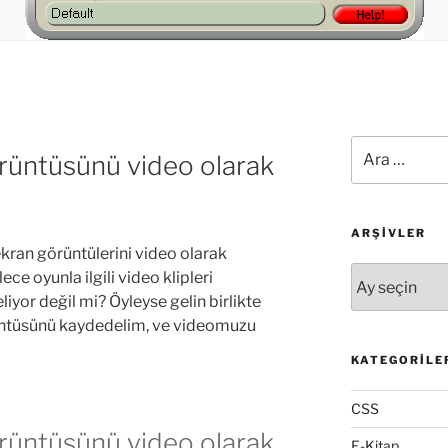
Ara:
rüntüsünü video olarak
ARŞIVLER
kran görüntülerini video olarak
Arşivler
ce oyunla ilgili video klipleri
liyor değil mi? Öyleyse gelin birlikte
ntüsünü kaydedelim, ve videomuzu
KATEGORILE
CSS
rüntüsünü video olarak
E-Kitap