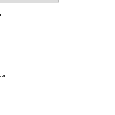
R
lar