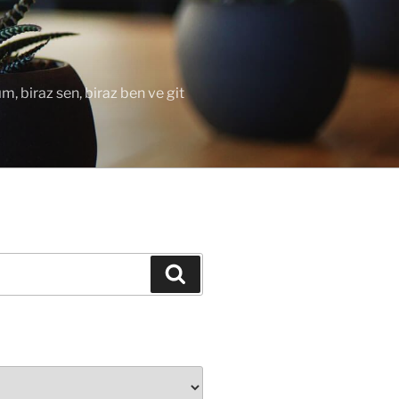
ım, biraz sen, biraz ben ve git
Ara