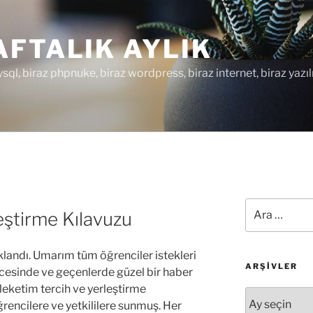
FTALIK AYLIK
ysql, biraz phpnuke, biraz wordpress, biraz internet, biraz yazıl
Ara:
eştirme Kılavuzu
andı. Umarım tüm öğrenciler istekleri
ARŞIVLER
ncesinde ve geçenlerde güzel bir haber
eketim tercih ve yerleştirme
Arşivler
ğrencilere ve yetkililere sunmuş. Her