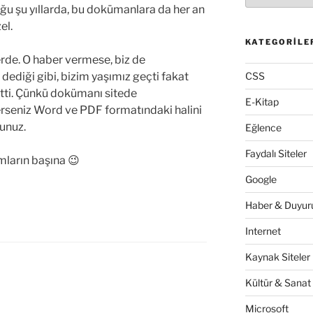
uğu şu yıllarda, bu dokümanlara da her an
el.
KATEGORILE
erde. O haber vermese, biz de
ediği gibi, bizim yaşımız geçti fakat
CSS
ti. Çünkü dokümanı sitede
E-Kitap
sterseniz Word ve PDF formatındaki halini
sunuz.
Eğlence
Faydalı Siteler
mların başına 😉
Google
Haber & Duyuru
Internet
Kaynak Siteler
Kültür & Sanat
Microsoft