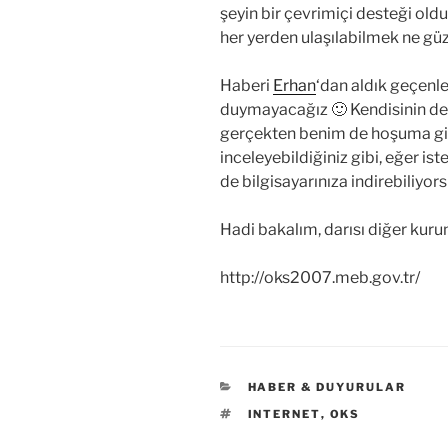
şeyin bir çevrimiçi desteği old
her yerden ulaşılabilmek ne güz
Haberi
Erhan
‘dan aldık geçenl
duymayacağız 🙂 Kendisinin de d
gerçekten benim de hoşuma git
inceleyebildiğiniz gibi, eğer i
de bilgisayarınıza indirebiliyor
Hadi bakalım, darısı diğer kuru
http://oks2007.meb.gov.tr/
KATEGORILER
HABER & DUYURULAR
ETIKETLER
INTERNET
,
OKS