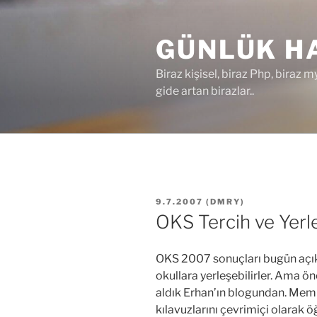
İçeriğe
geç
GÜNLÜK HA
Biraz kişisel, biraz Php, biraz m
gide artan birazlar..
YAYIM
9.7.2007
(
DMRY
)
TARIHI
OKS Tercih ve Yerl
OKS 2007 sonuçları bugün açıkl
okullara yerleşebilirler. Ama ö
aldık Erhan’ın blogundan. Meml
kılavuzlarını çevrimiçi olarak ö