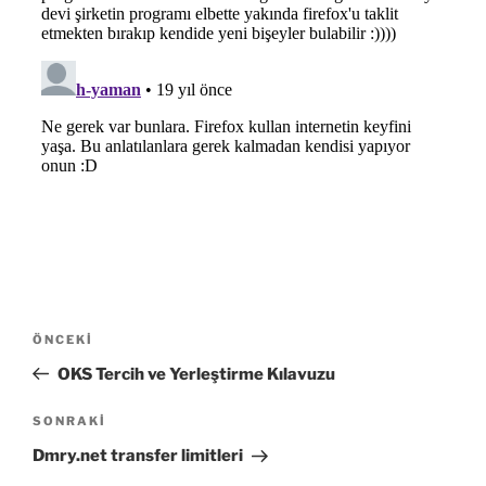
Yazı
Önceki
ÖNCEKI
gezinmesi
Yazı
OKS Tercih ve Yerleştirme Kılavuzu
Sonraki
SONRAKI
Yazı
Dmry.net transfer limitleri