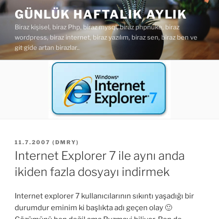
İçeriğe
GÜNLÜK HAFTALIK AYLIK
geç
Biraz kişisel, biraz Php, biraz mysql, biraz phpnuke, biraz
wordpress, biraz internet, biraz yazılım, biraz sen, biraz ben ve
git gide artan birazlar..
YAYIM
11.7.2007
(
DMRY
)
TARIHI
Internet Explorer 7 ile aynı anda
ikiden fazla dosyayı indirmek
Internet explorer 7 kullanıcılarının sıkıntı yaşadığı bir
durumdur eminim ki başlıkta adı geçen olay 🙂