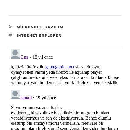
KATEGORILER
MICROSOFT
,
YAZILIM
ETIKETLER
INTERNET EXPLORER