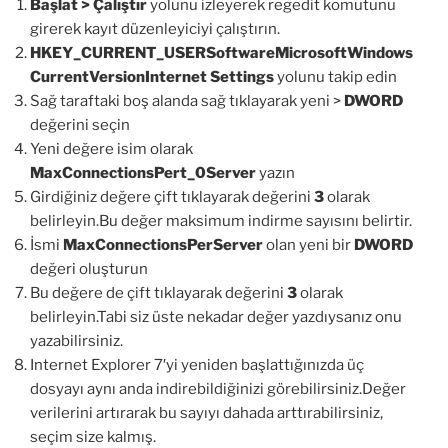
Başlat > Çalıştır
yolunu izleyerek regedit komutunu
girerek kayıt düzenleyiciyi çalıştırın.
HKEY_CURRENT_USERSoftwareMicrosoftWindows
CurrentVersionInternet Settings
yolunu takip edin
Sağ taraftaki boş alanda sağ tıklayarak yeni >
DWORD
değerini seçin
Yeni değere isim olarak
MaxConnectionsPert_0Server
yazın
Girdiğiniz değere çift tıklayarak değerini
3
olarak
belirleyin.Bu değer maksimum indirme sayısını belirtir.
İsmi
MaxConnectionsPerServer
olan yeni bir
DWORD
değeri oluşturun
Bu değere de çift tıklayarak değerini
3
olarak
belirleyin.Tabi siz üste nekadar değer yazdıysanız onu
yazabilirsiniz.
Internet Explorer 7′yi yeniden başlattığınızda üç
dosyayı aynı anda indirebildiğinizi görebilirsiniz.Değer
verilerini artırarak bu sayıyı dahada arttırabilirsiniz,
seçim size kalmış.