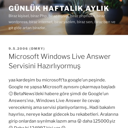
İçeriğe
GÜNLÜK HAFTALIK AYLIK
geç
Biraz kişisel, biraz Php, biraz mysql, biraz phpnuke, biraz
wordpress, biraz internet, biraz yazılım, biraz sen, biraz ben ve
git gide artan birazlar..
YAYIM
9.5.2006
(
DMRY
)
TARIHI
Microsoft Windows Live Answer
Servisini Hazırlıyormuş
yaa kardeşim bu microsoft’ta google’un peşinde.
Google ne yapsa Microsoft aynısını çıkarmaya başladı
🙂 BetaNews’deki habere göre şimdi de Google’un
Answers’ına , Windows Live Answer ile cevap
verecekmiş ama servisi planlıyorlarmış.. Hadi bakalım
hayırlısı, nereye kadar gidecek bu rekabetleri. Aralarına
girip onlardan sıyrılmak lazım ama 😛 daha 125000.yiz