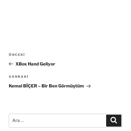
Yazı
Önceki
ÖNCEKI
gezinmesi
Yazı
XBox Hand Geliyor
Sonraki
SONRAKI
Yazı
Kemal BİÇER – Bir Ben Görmüştüm
Ara:
Ara