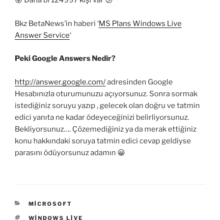
😛 Daha bi 124997 kişi var 😕
Bkz BetaNews’in haberi ‘
MS Plans Windows Live
Answer Service
‘
Peki Google Answers Nedir?
http://answer.google.com/
adresinden Google
Hesabınızla oturumunuzu açıyorsunuz. Sonra sormak
istediğiniz soruyu yazıp , gelecek olan doğru ve tatmin
edici yanıta ne kadar ödeyeceğinizi belirliyorsunuz.
Bekliyorsunuz…. Çözemediğiniz ya da merak ettiğiniz
konu hakkındaki soruya tatmin edici cevap geldiyse
parasını ödüyorsunuz adamın 😀
KATEGORILER
MICROSOFT
ETIKETLER
WINDOWS LIVE