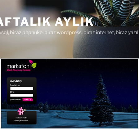
FTALIK AYLIK
ysql, biraz phpnuke, biraz wordpress, biraz internet, biraz yazıl