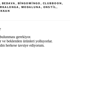
,
BEDAVA
,
BINGOMINGO
,
CLUBBOON
,
RKALONGA
,
MODALUNA
,
ONSTIL
,
ÜKKAN