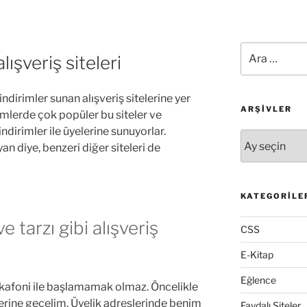
Ara:
ışveriş siteleri
indirimler sunan alışveriş sitelerine yer
ARŞIVLER
emlerde çok popüler bu siteler ve
ndirimler ile üyelerine sunuyorlar.
Arşivler
n diye, benzeri diğer siteleri de
KATEGORILE
 tarzı gibi alışveriş
CSS
E-Kitap
Eğlence
kafoni ile başlamamak olmaz. Öncelikle
erine geçelim. Üyelik adreslerinde benim
Faydalı Siteler