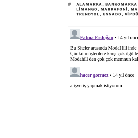
ETIKETLER
ALAMARKA
,
BANKOMARKA
LIMANGO
,
MARKAFONI
,
MA
TRENDYOL
,
UNNADO
,
VIPD