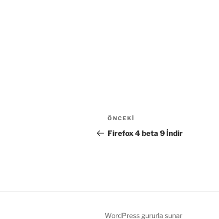
Yazı
Önceki
ÖNCEKI
gezinmesi
Yazı
Firefox 4 beta 9 İndir
WordPress gururla sunar