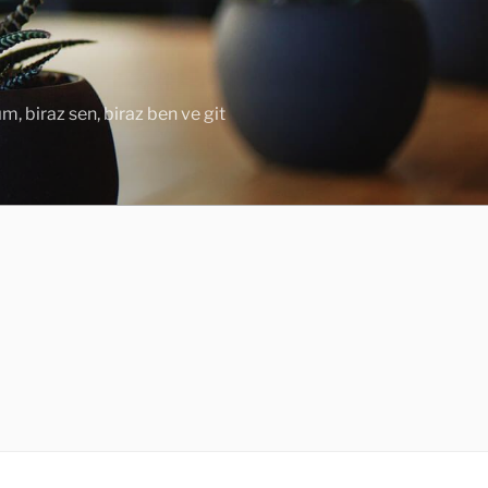
ım, biraz sen, biraz ben ve git