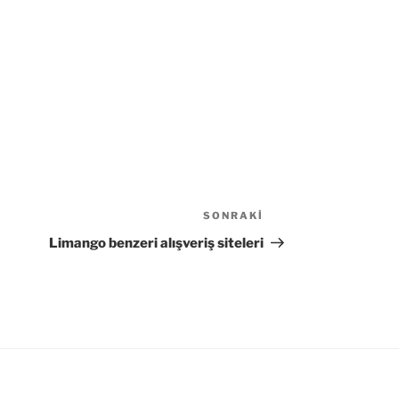
SONRAKI
Sonraki
Yazı
Limango benzeri alışveriş siteleri