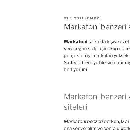
YAYIM
21.1.2011
(
DMRY
)
TARIHI
Markafoni benzeri al
Markafoni
tarzında kişiye özel 
vereceğim sizler için. Son dön
gerçekten iyi markaları yüksek i
Sadece Trendyol ile sınırlanmaya
derliyorum.
Markafoni benzeri ve
siteleri
Markafoni benzeri
derken, Mar
ona yer verelim ve sonra diğerl