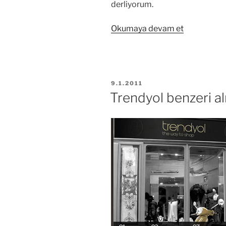
derliyorum.
“Markafoni
Okumaya devam et
benzeri
alışveriş
siteleri”
YAYIM
9.1.2011
TARIHI
Trendyol benzeri alı