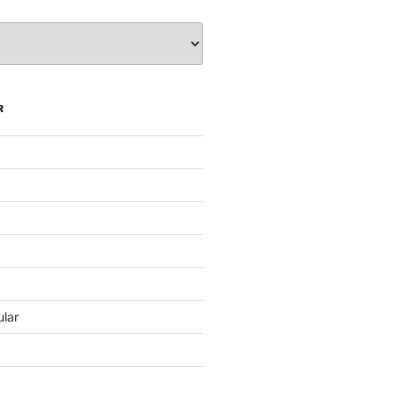
R
lar