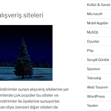
Kültür & Sanat
ışveriş siteleri
Microsoft
Mobil Aygıtlar
MySQL
Oyunlar
Php
Sevgili Günlük
Sponsor
Teknoloji
Web Tasarım
indirimler sunan alışveriş sitelerine yer
emlerde çok popüler bu siteler ve
WordPress
ndirimler ile üyelerine sunuyorlar.
Yazılım
n diye, benzeri diğer siteleri de