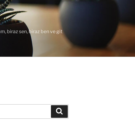
ım, biraz sen, biraz ben ve git
Ara