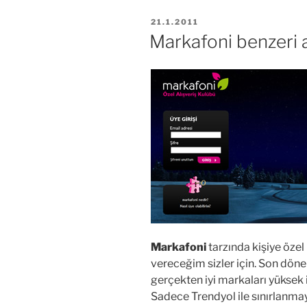
YAYIM
21.1.2011
TARIHI
Markafoni benzeri al
Markafoni
tarzında kişiye özel 
vereceğim sizler için. Son dön
gerçekten iyi markaları yüksek i
Sadece Trendyol ile sınırlanmaya