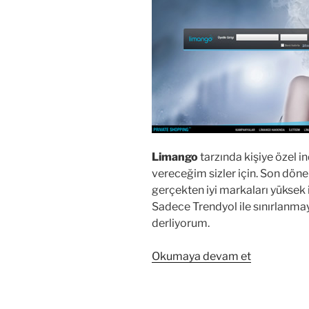
Limango
tarzında kişiye özel in
vereceğim sizler için. Son dön
gerçekten iyi markaları yüksek i
Sadece Trendyol ile sınırlanmaya
derliyorum.
“Limango
Okumaya devam et
benzeri
alışveriş
siteleri”