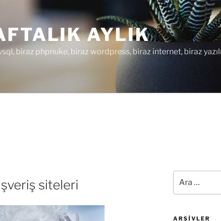
FTALIK AYLIK
ysql, biraz phpnuke, biraz wordpress, biraz internet, biraz yazıl
Ara:
veriş siteleri
ARŞIVLER