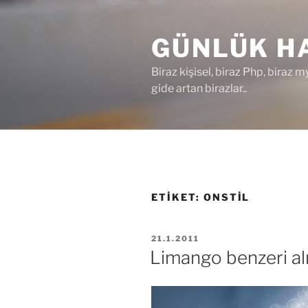
İçeriğe
geç
GÜNLÜK HA
Biraz kişisel, biraz Php, biraz m
gide artan birazlar..
ETIKET:
ONSTIL
YAYIM
21.1.2011
TARIHI
Limango benzeri alış