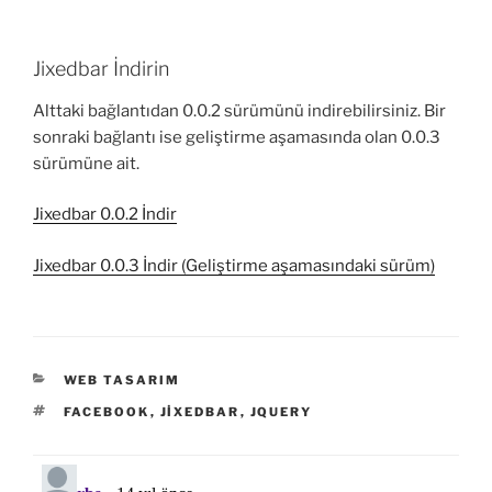
Jixedbar İndirin
Alttaki bağlantıdan 0.0.2 sürümünü indirebilirsiniz. Bir
sonraki bağlantı ise geliştirme aşamasında olan 0.0.3
sürümüne ait.
Jixedbar 0.0.2 İndir
Jixedbar 0.0.3 İndir (Geliştirme aşamasındaki sürüm)
KATEGORILER
WEB TASARIM
ETIKETLER
FACEBOOK
,
JIXEDBAR
,
JQUERY