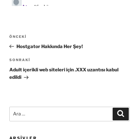
Yazı
Önceki
ÖNCEKI
gezinmesi
Yazı
Hostgator Hakkında Her Şey!
Sonraki
SONRAKI
Yazı
Adult içerikli web siteleri için .XXX uzantısı kabul
edildi
Ara:
Ara
ARŞIVLER