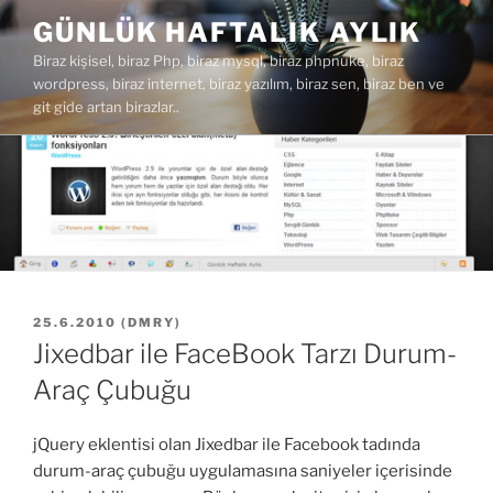
İçeriğe
GÜNLÜK HAFTALIK AYLIK
geç
Biraz kişisel, biraz Php, biraz mysql, biraz phpnuke, biraz
wordpress, biraz internet, biraz yazılım, biraz sen, biraz ben ve
git gide artan birazlar..
YAYIM
25.6.2010
(
DMRY
)
TARIHI
Jixedbar ile FaceBook Tarzı Durum-
Araç Çubuğu
jQuery eklentisi olan Jixedbar ile Facebook tadında
durum-araç çubuğu uygulamasına saniyeler içerisinde