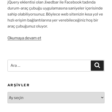
jQuery eklentisi olan Jixedbar ile Facebook tadında
durum-araç çubuğu uygulamasına saniyeler içerisinde
sahip olabiliyorsunuz. Böylece web sitenizin kısa yol ve
hızlı erişim bağlantılarına yer verebileceğiniz hoş bir
araç çubuğunuz oluyor.
“Jixedbar
Okumaya devam et
ile
FaceBook
Tarzı
Durum-
Ara:
Ara
Araç
Çubuğu”
ARŞIVLER
Arşivler