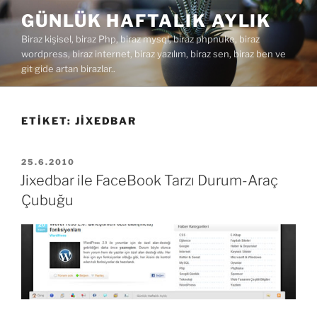
İçeriğe
GÜNLÜK HAFTALIK AYLIK
geç
Biraz kişisel, biraz Php, biraz mysql, biraz phpnuke, biraz
wordpress, biraz internet, biraz yazılım, biraz sen, biraz ben ve
git gide artan birazlar..
ETIKET:
JIXEDBAR
YAYIM
25.6.2010
TARIHI
Jixedbar ile FaceBook Tarzı Durum-Araç
Çubuğu