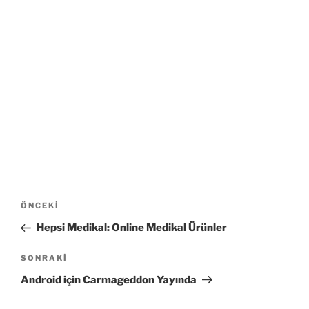
Yazı
Önceki
ÖNCEKI
gezinmesi
Yazı
Hepsi Medikal: Online Medikal Ürünler
Sonraki
SONRAKI
Yazı
Android için Carmageddon Yayında