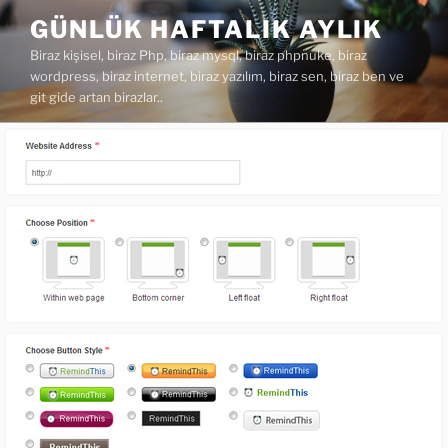
İçeriğe
GÜNLÜK HAFTALIK AYLIK
geç
Biraz kişisel, biraz Php, biraz mysql, biraz phpnuke, biraz
wordpress, biraz internet, biraz yazılım, biraz sen, biraz ben ve
git gide artan birazlar..