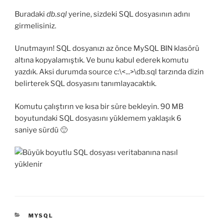
Buradaki
db.sql
yerine, sizdeki SQL dosyasının adını
girmelisiniz.
Unutmayın! SQL dosyanızı az önce MySQL BIN klasörü
altına kopyalamıştık. Ve bunu kabul ederek komutu
yazdık. Aksi durumda source c:\<...>\db.sql tarzında dizin
belirterek SQL dosyasını tanımlayacaktık.
Komutu çalıştırın ve kısa bir süre bekleyin. 90 MB
boyutundaki SQL dosyasını yüklemem yaklaşık 6
saniye sürdü 🙂
KATEGORILER
MYSQL