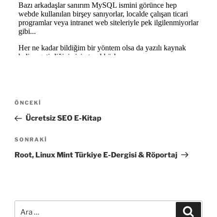
Yazı
Önceki
ÖNCEKI
gezinmesi
Yazı
Ücretsiz SEO E-Kitap
Sonraki
SONRAKI
Yazı
Root, Linux Mint Türkiye E-Dergisi & Röportaj
Ara:
Ara