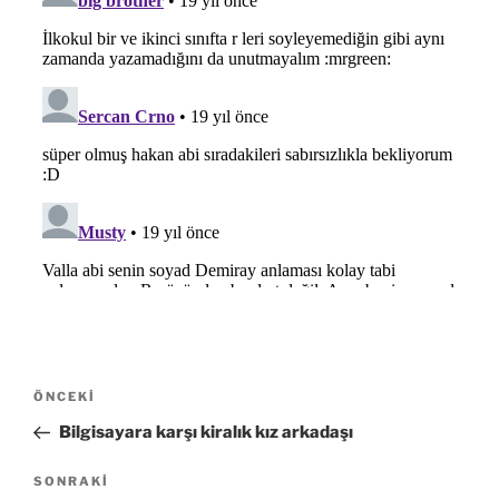
Yazı
Önceki
ÖNCEKI
gezinmesi
Yazı
Bilgisayara karşı kiralık kız arkadaşı
Sonraki
SONRAKI