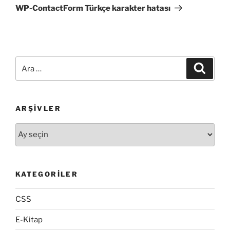
Yazı
WP-ContactForm Türkçe karakter hatası
Ara:
Ara
ARŞIVLER
Arşivler
KATEGORILER
CSS
E-Kitap