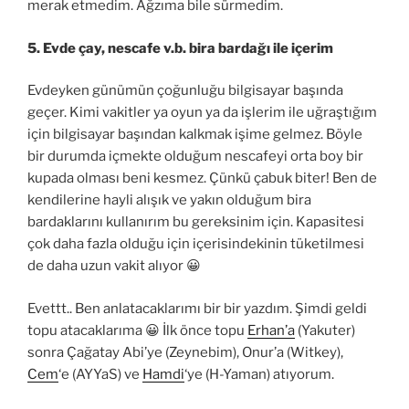
merak etmedim. Ağzıma bile sürmedim.
5. Evde çay, nescafe v.b. bira bardağı ile içerim
Evdeyken günümün çoğunluğu bilgisayar başında
geçer. Kimi vakitler ya oyun ya da işlerim ile uğraştığım
için bilgisayar başından kalkmak işime gelmez. Böyle
bir durumda içmekte olduğum nescafeyi orta boy bir
kupada olması beni kesmez. Çünkü çabuk biter! Ben de
kendilerine hayli alışık ve yakın olduğum bira
bardaklarını kullanırım bu gereksinim için. Kapasitesi
çok daha fazla olduğu için içerisindekinin tüketilmesi
de daha uzun vakit alıyor 😀
Evettt.. Ben anlatacaklarımı bir bir yazdım. Şimdi geldi
topu atacaklarıma 😀 İlk önce topu
Erhan’a
(Yakuter)
sonra Çağatay Abi’ye (Zeynebim), Onur’a (Witkey),
Cem
‘e (AYYaS) ve
Hamdi
‘ye (H-Yaman) atıyorum.