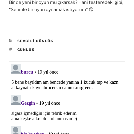
Bir de yeni bir oyun mu çıkarsak? Hani testeredeki gibi,
“Seninle bir oyun oynamak istiyorum” 😛
KATEGORILER
SEVGILI GÜNLÜK
ETIKETLER
GÜNLÜK