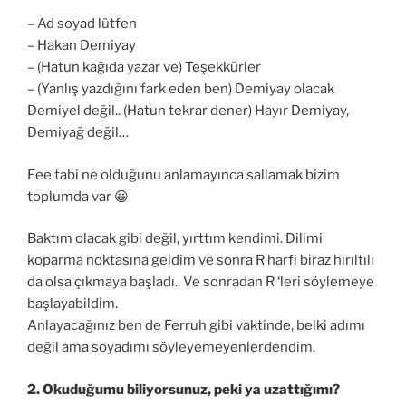
– Ad soyad lütfen
– Hakan Demiyay
– (Hatun kağıda yazar ve) Teşekkürler
– (Yanlış yazdığını fark eden ben) Demiyay olacak
Demiyel değil.. (Hatun tekrar dener) Hayır Demiyay,
Demiyağ değil…
Eee tabi ne olduğunu anlamayınca sallamak bizim
toplumda var 😀
Baktım olacak gibi değil, yırttım kendimi. Dilimi
koparma noktasına geldim ve sonra R harfi biraz hırıltılı
da olsa çıkmaya başladı.. Ve sonradan R ‘leri söylemeye
başlayabildim.
Anlayacağınız ben de Ferruh gibi vaktinde, belki adımı
değil ama soyadımı söyleyemeyenlerdendim.
2. Okuduğumu biliyorsunuz, peki ya uzattığımı?