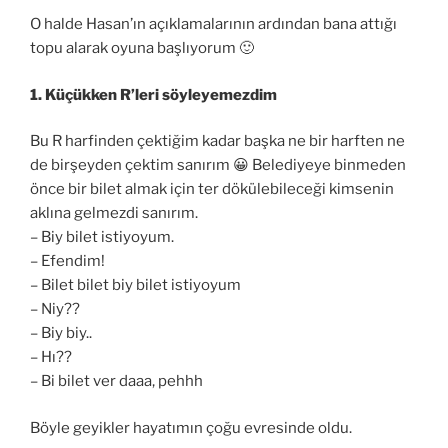
O halde Hasan’ın açıklamalarının ardından bana attığı
topu alarak oyuna başlıyorum 🙂
1. Küçükken R’leri söyleyemezdim
Bu R harfinden çektiğim kadar başka ne bir harften ne
de birşeyden çektim sanırım 😀 Belediyeye binmeden
önce bir bilet almak için ter dökülebileceği kimsenin
aklına gelmezdi sanırım.
– Biy bilet istiyoyum.
– Efendim!
– Bilet bilet biy bilet istiyoyum
– Niy??
– Biy biy..
– Hı??
– Bi bilet ver daaa, pehhh
Böyle geyikler hayatımın çoğu evresinde oldu.