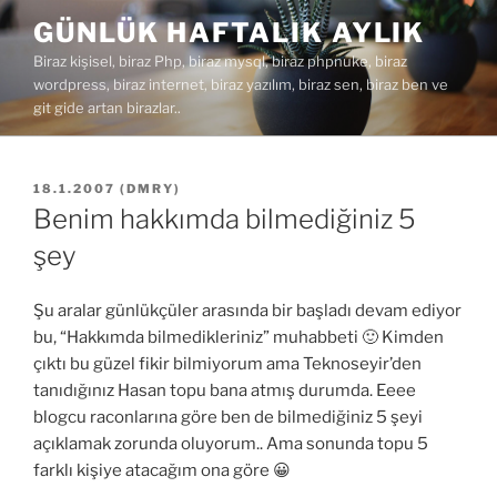
İçeriğe
GÜNLÜK HAFTALIK AYLIK
geç
Biraz kişisel, biraz Php, biraz mysql, biraz phpnuke, biraz
wordpress, biraz internet, biraz yazılım, biraz sen, biraz ben ve
git gide artan birazlar..
YAYIM
18.1.2007
(
DMRY
)
TARIHI
Benim hakkımda bilmediğiniz 5
şey
Şu aralar günlükçüler arasında bir başladı devam ediyor
bu, “Hakkımda bilmedikleriniz” muhabbeti 🙂 Kimden
çıktı bu güzel fikir bilmiyorum ama Teknoseyir’den
tanıdığınız Hasan topu bana atmış durumda. Eeee
blogcu raconlarına göre ben de bilmediğiniz 5 şeyi
açıklamak zorunda oluyorum.. Ama sonunda topu 5
farklı kişiye atacağım ona göre 😀