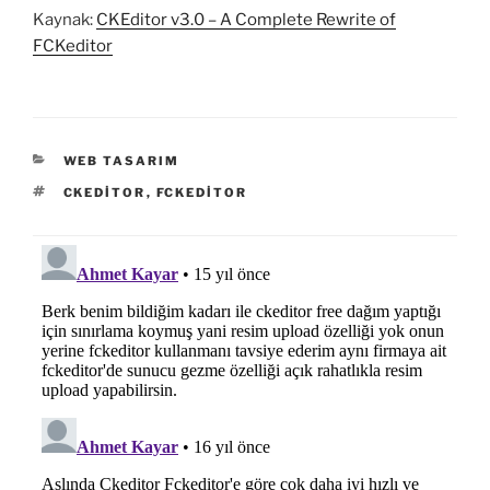
Kaynak:
CKEditor v3.0 – A Complete Rewrite of
FCKeditor
KATEGORILER
WEB TASARIM
ETIKETLER
CKEDITOR
,
FCKEDITOR