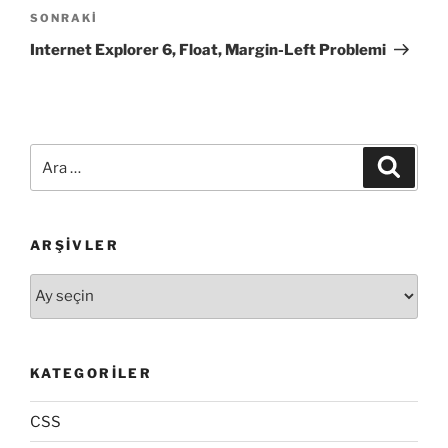
Sonraki
SONRAKI
Yazı
Internet Explorer 6, Float, Margin-Left Problemi
Ara:
Ara
ARŞIVLER
Arşivler
KATEGORILER
CSS