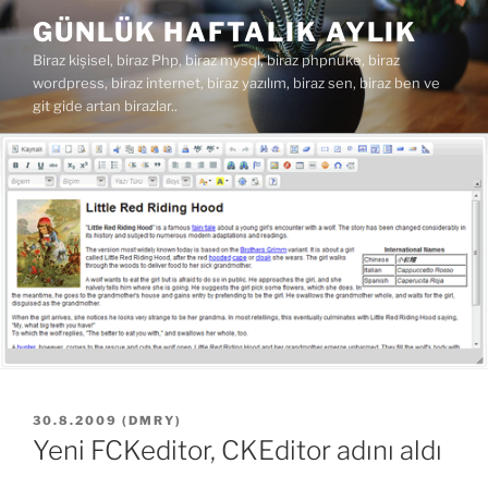
İçeriğe
GÜNLÜK HAFTALIK AYLIK
geç
Biraz kişisel, biraz Php, biraz mysql, biraz phpnuke, biraz
wordpress, biraz internet, biraz yazılım, biraz sen, biraz ben ve
git gide artan birazlar..
YAYIM
30.8.2009
(
DMRY
)
TARIHI
Yeni FCKeditor, CKEditor adını aldı