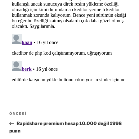
Yazı
Önceki
ÖNCEKI
gezinmesi
Yazı
Rapidshare premium hesap 10.000 değil 1998
puan