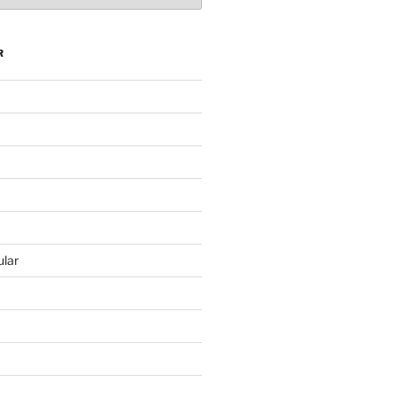
R
lar