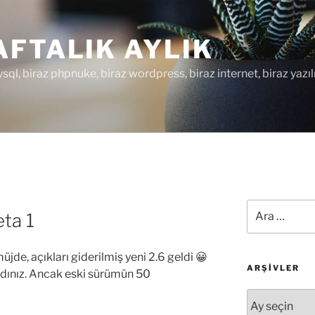
FTALIK AYLIK
ysql, biraz phpnuke, biraz wordpress, biraz internet, biraz yazıl
Ara:
ta 1
jde, açıkları giderilmiş yeni 2.6 geldi 😀
ARŞIVLER
dınız. Ancak eski sürümün 50
Arşivler