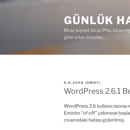
İçeriğe
geç
GÜNLÜK HA
Biraz kişisel, biraz Php, biraz m
gide artan birazlar..
YAYIM
8.8.2008
(
DMRY
)
TARIHI
WordPress 2.6.1 Be
WordPress 2.6 kullanıcılarına mü
Eminim “of off” çekmeye başla
civarındaki hatası giderilmiş.