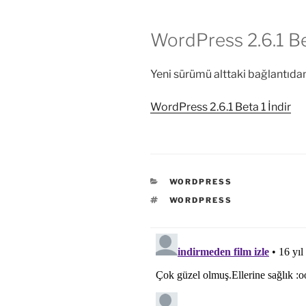
WordPress 2.6.1 Be
Yeni sürümü alttaki bağlantıdan 
WordPress 2.6.1 Beta 1 İndir
KATEGORILER
WORDPRESS
ETIKETLER
WORDPRESS