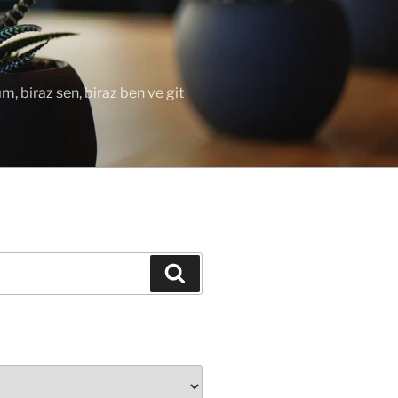
ım, biraz sen, biraz ben ve git
Ara