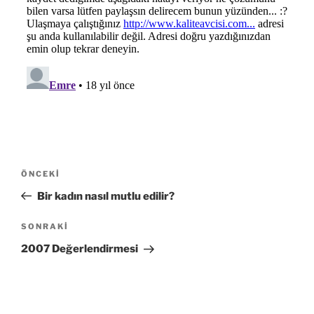
Yazı
Önceki
ÖNCEKI
gezinmesi
Yazı
Bir kadın nasıl mutlu edilir?
Sonraki
SONRAKI
Yazı
2007 Değerlendirmesi