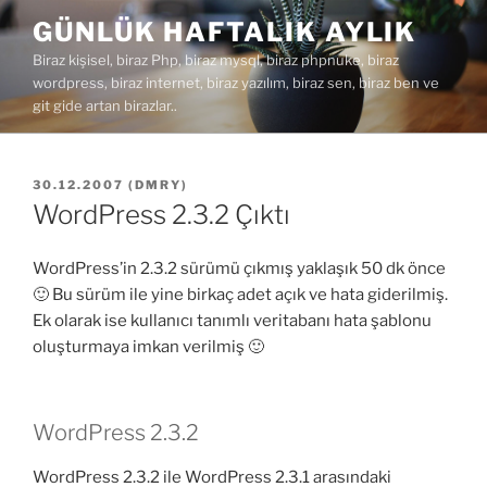
İçeriğe
GÜNLÜK HAFTALIK AYLIK
geç
Biraz kişisel, biraz Php, biraz mysql, biraz phpnuke, biraz
wordpress, biraz internet, biraz yazılım, biraz sen, biraz ben ve
git gide artan birazlar..
YAYIM
30.12.2007
(
DMRY
)
TARIHI
WordPress 2.3.2 Çıktı
WordPress’in 2.3.2 sürümü çıkmış yaklaşık 50 dk önce
🙂 Bu sürüm ile yine birkaç adet açık ve hata giderilmiş.
Ek olarak ise kullanıcı tanımlı veritabanı hata şablonu
oluşturmaya imkan verilmiş 🙂
WordPress 2.3.2
WordPress 2.3.2 ile WordPress 2.3.1 arasındaki