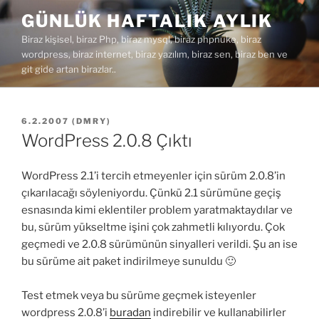
İçeriğe
GÜNLÜK HAFTALIK AYLIK
geç
Biraz kişisel, biraz Php, biraz mysql, biraz phpnuke, biraz
wordpress, biraz internet, biraz yazılım, biraz sen, biraz ben ve
git gide artan birazlar..
YAYIM
6.2.2007
(
DMRY
)
TARIHI
WordPress 2.0.8 Çıktı
WordPress 2.1’i tercih etmeyenler için sürüm 2.0.8’in
çıkarılacağı söyleniyordu. Çünkü 2.1 sürümüne geçiş
esnasında kimi eklentiler problem yaratmaktaydılar ve
bu, sürüm yükseltme işini çok zahmetli kılıyordu. Çok
geçmedi ve 2.0.8 sürümünün sinyalleri verildi. Şu an ise
bu sürüme ait paket indirilmeye sunuldu 🙂
Test etmek veya bu sürüme geçmek isteyenler
wordpress 2.0.8’i
buradan
indirebilir ve kullanabilirler