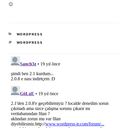
😉
KATEGORILER
WORDPRESS
ETIKETLER
WORDPRESS