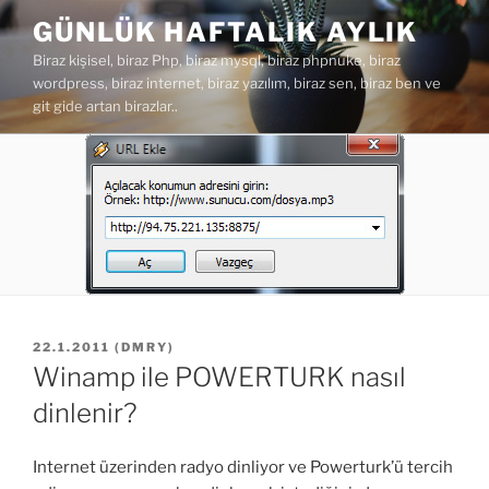
İçeriğe
GÜNLÜK HAFTALIK AYLIK
geç
Biraz kişisel, biraz Php, biraz mysql, biraz phpnuke, biraz
wordpress, biraz internet, biraz yazılım, biraz sen, biraz ben ve
git gide artan birazlar..
YAYIM
22.1.2011
(
DMRY
)
TARIHI
Winamp ile POWERTURK nasıl
dinlenir?
Internet üzerinden radyo dinliyor ve Powerturk’ü tercih