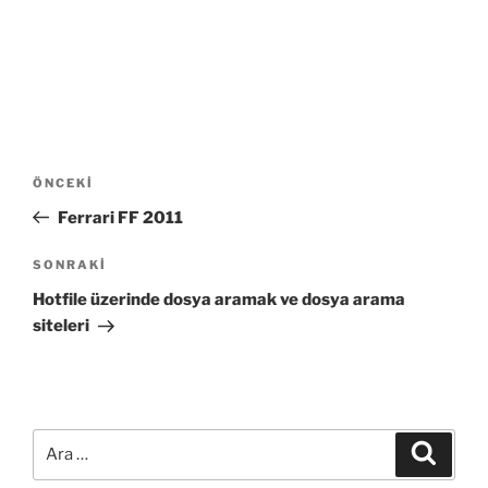
Yazı
Önceki
ÖNCEKI
gezinmesi
Yazı
Ferrari FF 2011
Sonraki
SONRAKI
Yazı
Hotfile üzerinde dosya aramak ve dosya arama
siteleri
Ara:
Ara