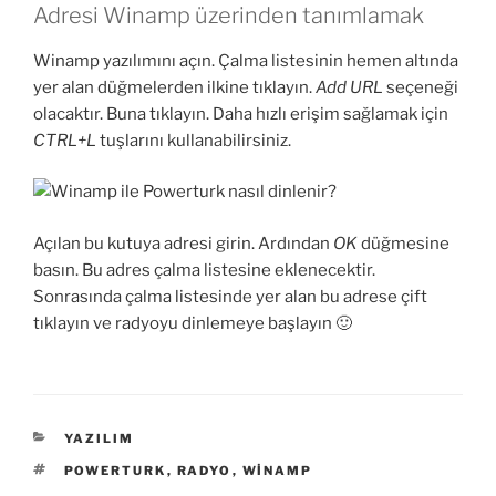
Adresi Winamp üzerinden tanımlamak
Winamp yazılımını açın. Çalma listesinin hemen altında
yer alan düğmelerden ilkine tıklayın.
Add URL
seçeneği
olacaktır. Buna tıklayın. Daha hızlı erişim sağlamak için
CTRL+L
tuşlarını kullanabilirsiniz.
Açılan bu kutuya adresi girin. Ardından
OK
düğmesine
basın. Bu adres çalma listesine eklenecektir.
Sonrasında çalma listesinde yer alan bu adrese çift
tıklayın ve radyoyu dinlemeye başlayın 🙂
KATEGORILER
YAZILIM
ETIKETLER
POWERTURK
,
RADYO
,
WINAMP