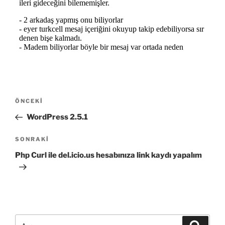
Yazı
Önceki
ÖNCEKI
gezinmesi
Yazı
WordPress 2.5.1
Sonraki
SONRAKI
Yazı
Php Curl ile del.icio.us hesabınıza link kaydı yapalım
Ara:
Ara