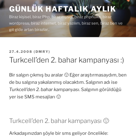
İçeriğe
GÜNLÜK HAFTALIK AYLIK
geç
Biraz kişisel, biraz Php, biraz mysql, biraz phpnuke, biraz
wordpress, biraz internet, biraz yazılım, biraz sen, biraz ben ve
git gide artan birazlar..
YAYIM
27.4.2008
(
DMRY
)
TARIHI
Turkcell’den 2. bahar kampanyası :)
Bir salgın çıkmış bu aralar 🙂 Eğer araştırmasaydım, ben
de bu salgına yakalanmış olacaktım. Salgının adı ise
Turkcell’den 2. bahar kampanyası
. Salgının görüldüğü
yer ise SMS mesajları 🙂
Turkcell’den 2. bahar kampanyası 🙂
Arkadaşınızdan şöyle bir sms geliyor öncelikle: