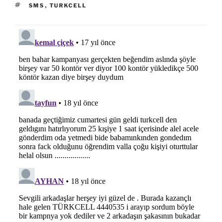
ETIKETLER
SMS
,
TURKCELL