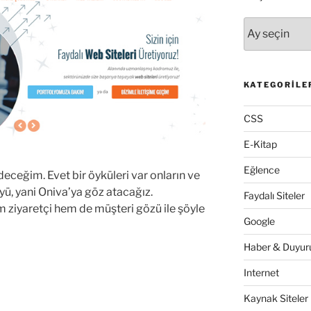
Arşivler
KATEGORILE
CSS
E-Kitap
Eğlence
eceğim. Evet bir öyküleri var onların ve
üyü, yani Oniva’ya göz atacağız.
Faydalı Siteler
ziyaretçi hem de müşteri gözü ile şöyle
Google
Haber & Duyuru
Internet
Kaynak Siteler