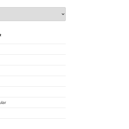
R
lar