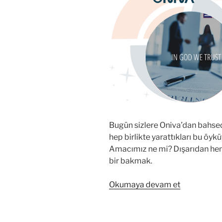
Bugün sizlere Oniva’dan bahsed
hep birlikte yarattıkları bu öyk
Amacımız ne mi? Dışarıdan hem 
bir bakmak.
“Bir
Okumaya devam et
Öykümüz
Var:
Oniva”