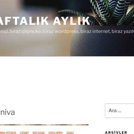
FTALIK AYLIK
ysql, biraz phpnuke, biraz wordpress, biraz internet, biraz yazıl
Ara:
niva
ARŞIVLER