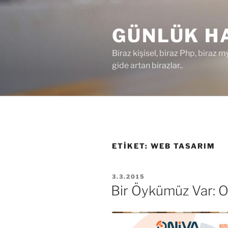
İçeriğe
geç
GÜNLÜK HA
Biraz kişisel, biraz Php, biraz m
gide artan birazlar..
ETIKET:
WEB TASARIM
YAYIM
3.3.2015
TARIHI
Bir Öykümüz Var: O