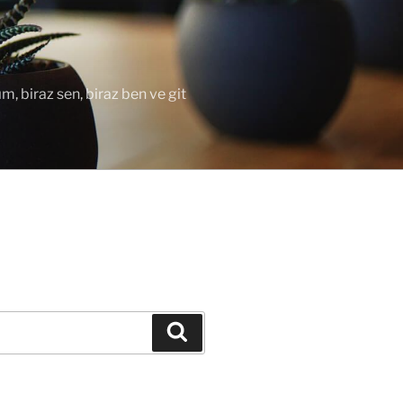
ım, biraz sen, biraz ben ve git
Ara