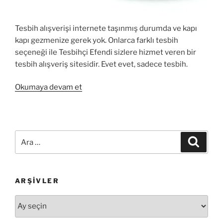
Tesbih alışverişi internete taşınmış durumda ve kapı
kapı gezmenize gerek yok. Onlarca farklı tesbih
seçeneği ile Tesbihçi Efendi sizlere hizmet veren bir
tesbih alışveriş sitesidir. Evet evet, sadece tesbih.
“Tesbih
Okumaya devam et
alışverişinin
basit
yolu:
Tesbihçi
Ara:
Ara
Efendi”
ARŞIVLER
Arşivler