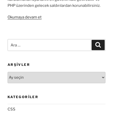
PHP üzerinden gelecek saldırılardan korunabilirsiniz.
“PhpSecInfo
Okumaya devam et
–
PHP
Kurulumunuzun
Güvenlik
Ara:
Ara
Açıkları”
ARŞIVLER
Arşivler
KATEGORILER
CSS