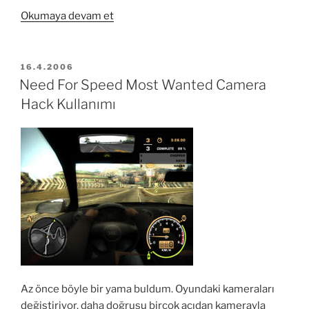
“Need
Okumaya devam et
For
Speed
Most
YAYIM
16.4.2006
TARIHI
Wanted
Need For Speed Most Wanted Camera
Şarkılarını
Hack Kullanımı
Dönüştürün”
Az önce böyle bir yama buldum. Oyundaki kameraları
değiştiriyor, daha doğrusu birçok açıdan kamerayla