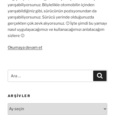
yarışabiliyorsunuz. Böylelikle otomobilin içinden
yarışabildiğiniz gibi, sürücünün pozisyonundan da
yarışabiliyorsunuz. Sürücü yerinde olduğunuzda
gerçekten çok zevk alıyorsunuz. 🙂 İşte şimdi bu yamayı
nasıl uygulayacağımızı ve kullanacağımızı anlatacağım
sizlere 🙂
“Need
Okumaya devam et
For
Speed
Most
Wanted
Ara:
Ara
Camera
Hack
Kullanımı”
ARŞIVLER
Arşivler