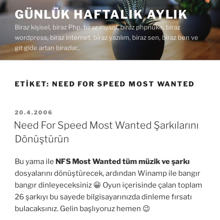
İçeriğe
GÜNLÜK HAFTALIK AYLIK
geç
Biraz kişisel, biraz Php, biraz mysql, biraz phpnuke, biraz
wordpress, biraz internet, biraz yazılım, biraz sen, biraz ben ve
git gide artan birazlar..
ETIKET:
NEED FOR SPEED MOST WANTED
YAYIM
20.4.2006
TARIHI
Need For Speed Most Wanted Şarkılarını
Dönüştürün
Bu yama ile
NFS Most Wanted tüm müzik ve şarkı
dosyalarını dönüştürecek, ardından Winamp ile bangır
bangır dinleyeceksiniz 😀 Oyun içerisinde çalan toplam
26 şarkıyı bu sayede bilgisayarınızda dinleme fırsatı
bulacaksınız. Gelin başlıyoruz hemen 😉