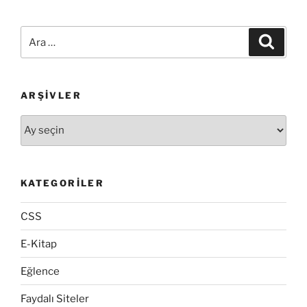
Taban
değiştirme
Ara:
Ara
işlemleri”
ARŞIVLER
Arşivler
KATEGORILER
CSS
E-Kitap
Eğlence
Faydalı Siteler