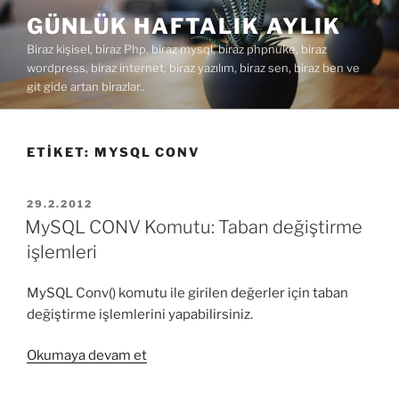
İçeriğe
GÜNLÜK HAFTALIK AYLIK
geç
Biraz kişisel, biraz Php, biraz mysql, biraz phpnuke, biraz
wordpress, biraz internet, biraz yazılım, biraz sen, biraz ben ve
git gide artan birazlar..
ETIKET:
MYSQL CONV
YAYIM
29.2.2012
TARIHI
MySQL CONV Komutu: Taban değiştirme
işlemleri
MySQL Conv() komutu ile girilen değerler için taban
değiştirme işlemlerini yapabilirsiniz.
“MySQL
Okumaya devam et
CONV
Komutu: