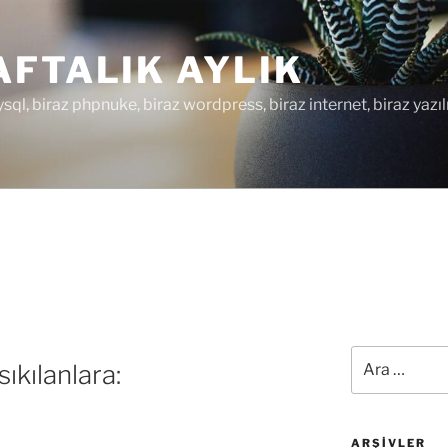
FTALIK AYLIK
ysql, biraz phpnuke, biraz wordpress, biraz internet, biraz yazıl
Ara:
ıkılanlara:
ARŞIVLER