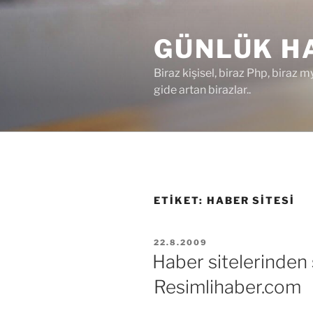
İçeriğe
geç
GÜNLÜK HA
Biraz kişisel, biraz Php, biraz m
gide artan birazlar..
ETIKET:
HABER SITESI
YAYIM
22.8.2009
TARIHI
Haber sitelerinden s
Resimlihaber.com