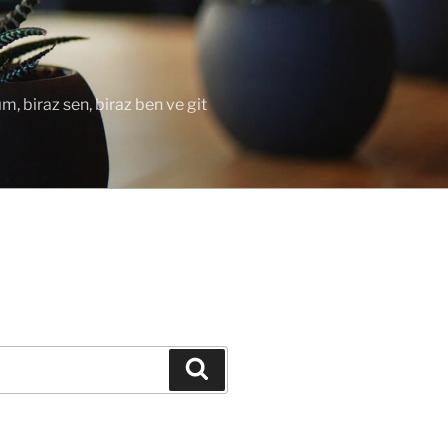
ım, biraz sen, biraz ben ve git
Ara