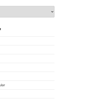
R
lar