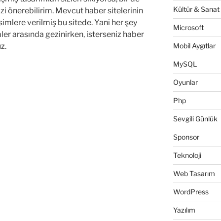
Kültür & Sanat
i önerebilirim. Mevcut haber sitelerinin
esimlere verilmiş bu sitede. Yani her şey
Microsoft
mler arasında gezinirken, isterseniz haber
z.
Mobil Aygıtlar
MySQL
n
Oyunlar
Php
er.com”
Sevgili Günlük
Sponsor
Teknoloji
Web Tasarım
WordPress
Yazılım