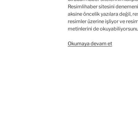
Resimlihaber sitesini denemeniz
aksine öncelik yazılara değil, r
resimler üzerine işliyor ve resi
metinlerini de okuyabiliyorsunu
“Haber
Okumaya devam et
sitelerinde
sıkılanlara:
Resimlihab