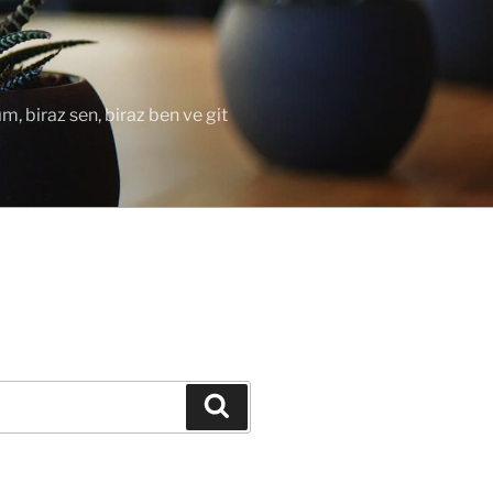
ım, biraz sen, biraz ben ve git
Ara