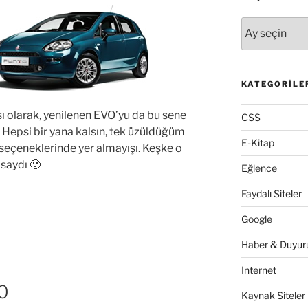
Arşivler
KATEGORILE
sı olarak, yenilenen EVO’yu da bu sene
CSS
Hepsi bir yana kalsın, tek üzüldüğüm
E-Kitap
 seçeneklerinde yer almayışı. Keşke o
lsaydı 🙂
Eğlence
Faydalı Siteler
Google
Haber & Duyuru
Internet
10
Kaynak Siteler