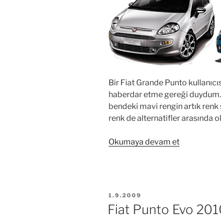
Bir Fiat Grande Punto kullanıcı
haberdar etme gereği duydum. 
bendeki mavi rengin artık renk
renk de alternatifler arasında o
“Yeni
Okumaya devam et
Fiat
Punto
EVO
2012”
YAYIM
1.9.2009
TARIHI
Fiat Punto Evo 20