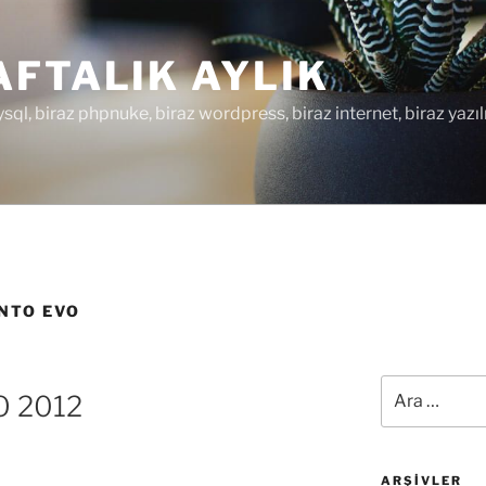
FTALIK AYLIK
ysql, biraz phpnuke, biraz wordpress, biraz internet, biraz yazıl
NTO EVO
Ara:
O 2012
ARŞIVLER