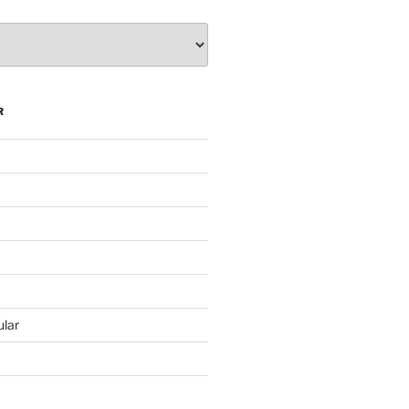
R
lar