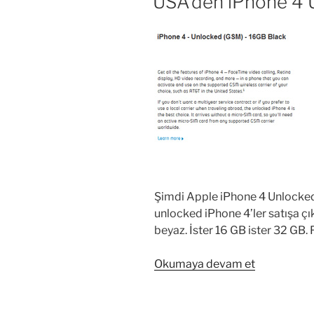
USA’den iPhone 4 
oldu”
Şimdi Apple iPhone 4 Unlocked
unlocked iPhone 4’ler satışa ç
beyaz. İster 16 GB ister 32 GB. 
“USA’den
Okumaya devam et
iPhone
4
Unlocked