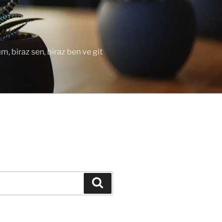
ım, biraz sen, biraz ben ve git
Ara