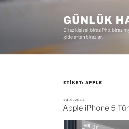
İçeriğe
geç
GÜNLÜK HA
Biraz kişisel, biraz Php, biraz m
gide artan birazlar..
ETIKET:
APPLE
YAYIM
24.9.2012
TARIHI
Apple iPhone 5 Türki