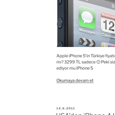
Apple iPhone 5’in Türkiye fiyat
mı? 3299 TL sadece 🙂 Peki si
ediyor mu iPhone 5
“Apple
Okumaya devam et
iPhone
5
Türkiye
fiyatı
YAYIM
14.6.2011
belli
TARIHI