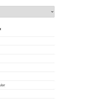
R
lar