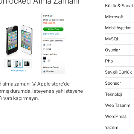
Unlocked Alma Zamanı
Kültür & Sanat
Microsoft
Mobil Aygıtlar
MySQL
Oyunlar
Php
Sevgili Günlük
Sponsor
 alma zamanı 🙂 Apple store’de
ıkmış durumda. İsteyene siyah isteyene
Teknoloji
Fırsatı kaçırmayın.
Web Tasarım
WordPress
Yazılım