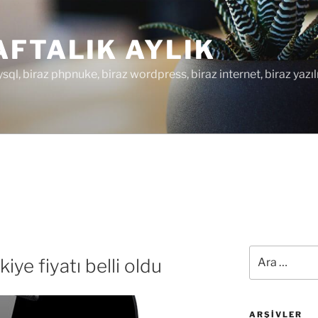
FTALIK AYLIK
ysql, biraz phpnuke, biraz wordpress, biraz internet, biraz yazıl
Ara:
ye fiyatı belli oldu
ARŞIVLER