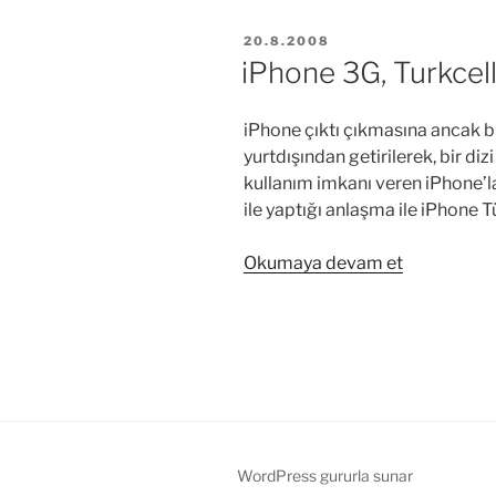
Alma
YAYIM
20.8.2008
Zamanı”
TARIHI
iPhone 3G, Turkcell
iPhone çıktı çıkmasına ancak bi
yurtdışından getirilerek, bir dizi 
kullanım imkanı veren iPhone’la
ile yaptığı anlaşma ile iPhone 
“iPhone
Okumaya devam et
3G,
Turkcell’le
Türkiye’de”
WordPress gururla sunar