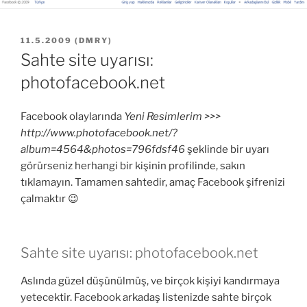
YAYIM
11.5.2009
(
DMRY
)
TARIHI
Sahte site uyarısı:
photofacebook.net
Facebook olaylarında
Yeni Resimlerim >>>
http://www.photofacebook.net/?
album=4564&photos=796fdsf46
şeklinde bir uyarı
görürseniz herhangi bir kişinin profilinde, sakın
tıklamayın. Tamamen sahtedir, amaç Facebook şifrenizi
çalmaktır 😉
Sahte site uyarısı: photofacebook.net
Aslında güzel düşünülmüş, ve birçok kişiyi kandırmaya
yetecektir. Facebook arkadaş listenizde sahte birçok